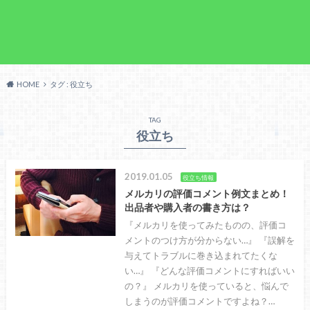
HOME
タグ : 役立ち
TAG
役立ち
2019.01.05
役立ち情報
メルカリの評価コメント例文まとめ！
出品者や購入者の書き方は？
『メルカリを使ってみたものの、評価コ
メントのつけ方が分からない…』 『誤解を
与えてトラブルに巻き込まれてたくな
い…』 『どんな評価コメントにすればいい
の？』 メルカリを使っていると、悩んで
しまうのが評価コメントですよね？…