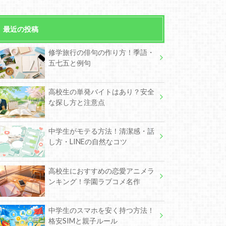
最近の投稿
修学旅行の俳句の作り方！季語・
五七五と例句
高校生の単発バイトはあり？安全
な探し方と注意点
中学生がモテる方法！清潔感・話
し方・LINEの自然なコツ
高校生におすすめの恋愛アニメラ
ンキング！学園ラブコメ名作
中学生のスマホを安く持つ方法！
格安SIMと親子ルール