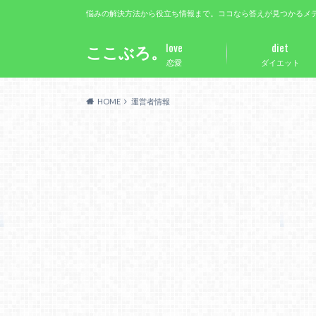
悩みの解決方法から役立ち情報まで。ココなら答えが見つかるメ
love
diet
ここぶろ。
恋愛
ダイエット
HOME
運営者情報