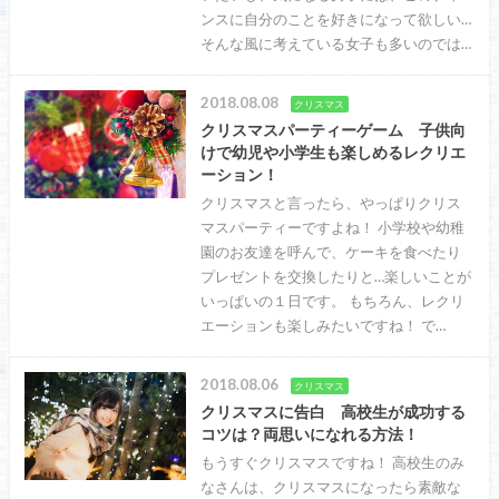
ンスに自分のことを好きになって欲しい…
そんな風に考えている女子も多いのでは…
2018.08.08
クリスマス
クリスマスパーティーゲーム 子供向
けで幼児や小学生も楽しめるレクリエ
ーション！
クリスマスと言ったら、やっぱりクリス
マスパーティーですよね！ 小学校や幼稚
園のお友達を呼んで、ケーキを食べたり
プレゼントを交換したりと…楽しいことが
いっぱいの１日です。 もちろん、レクリ
エーションも楽しみたいですね！ で…
2018.08.06
クリスマス
クリスマスに告白 高校生が成功する
コツは？両思いになれる方法！
もうすぐクリスマスですね！ 高校生のみ
なさんは、クリスマスになったら素敵な