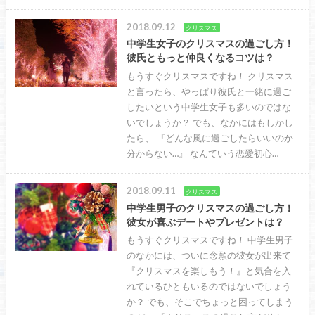
2018.09.12
クリスマス
中学生女子のクリスマスの過ごし方！
彼氏ともっと仲良くなるコツは？
もうすぐクリスマスですね！ クリスマス
と言ったら、やっぱり彼氏と一緒に過ご
したいという中学生女子も多いのではな
いでしょうか？ でも、なかにはもしかし
たら、 『どんな風に過ごしたらいいのか
分からない…』 なんていう恋愛初心…
2018.09.11
クリスマス
中学生男子のクリスマスの過ごし方！
彼女が喜ぶデートやプレゼントは？
もうすぐクリスマスですね！ 中学生男子
のなかには、ついに念願の彼女が出来て
『クリスマスを楽しもう！』と気合を入
れているひともいるのではないでしょう
か？ でも、そこでちょっと困ってしまう