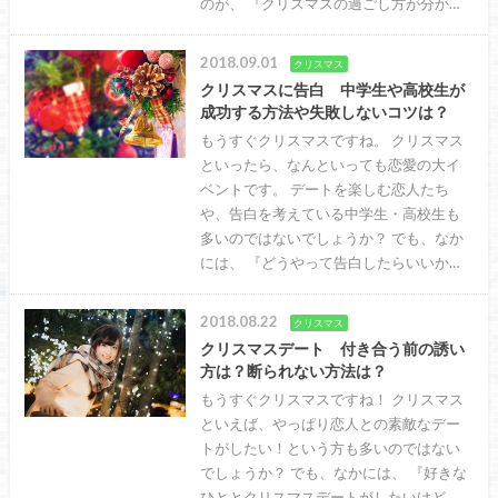
のが、 『クリスマスの過ごし方が分か…
2018.09.01
クリスマス
クリスマスに告白 中学生や高校生が
成功する方法や失敗しないコツは？
もうすぐクリスマスですね。 クリスマス
といったら、なんといっても恋愛の大イ
ベントです。 デートを楽しむ恋人たち
や、告白を考えている中学生・高校生も
多いのではないでしょうか？ でも、なか
には、 『どうやって告白したらいいか…
2018.08.22
クリスマス
クリスマスデート 付き合う前の誘い
方は？断られない方法は？
もうすぐクリスマスですね！ クリスマス
といえば、やっぱり恋人との素敵なデー
トがしたい！という方も多いのではない
でしょうか？ でも、なかには、 『好きな
ひととクリスマスデートがしたいけど、