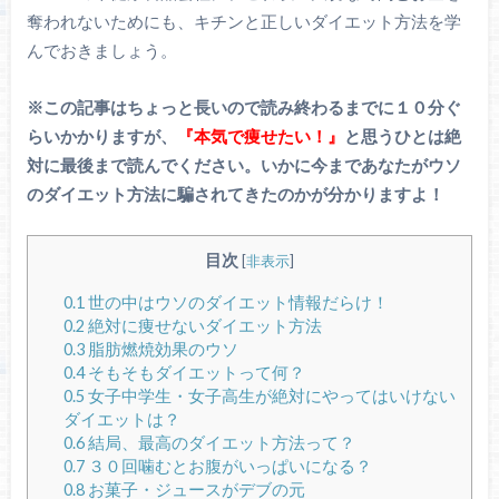
奪われないためにも、キチンと正しいダイエット方法を学
んでおきましょう。
※この記事はちょっと長いので読み終わるまでに１０分ぐ
らいかかりますが、
『本気で痩せたい！』
と思うひとは絶
対に最後まで読んでください。いかに今まであなたがウソ
のダイエット方法に騙されてきたのかが分かりますよ！
目次
[
非表示
]
0.1
世の中はウソのダイエット情報だらけ！
0.2
絶対に痩せないダイエット方法
0.3
脂肪燃焼効果のウソ
0.4
そもそもダイエットって何？
0.5
女子中学生・女子高生が絶対にやってはいけない
ダイエットは？
0.6
結局、最高のダイエット方法って？
0.7
３０回噛むとお腹がいっぱいになる？
0.8
お菓子・ジュースがデブの元