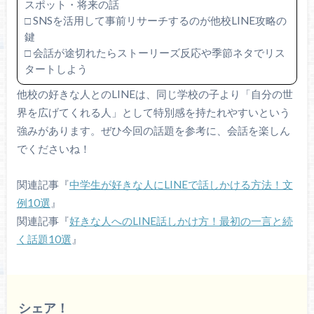
スポット・将来の話
□ SNSを活用して事前リサーチするのが他校LINE攻略の
鍵
□ 会話が途切れたらストーリーズ反応や季節ネタでリス
タートしよう
他校の好きな人とのLINEは、同じ学校の子より「自分の世
界を広げてくれる人」として特別感を持たれやすいという
強みがあります。ぜひ今回の話題を参考に、会話を楽しん
でくださいね！
関連記事『
中学生が好きな人にLINEで話しかける方法！文
例10選
』
関連記事『
好きな人へのLINE話しかけ方！最初の一言と続
く話題10選
』
シェア！