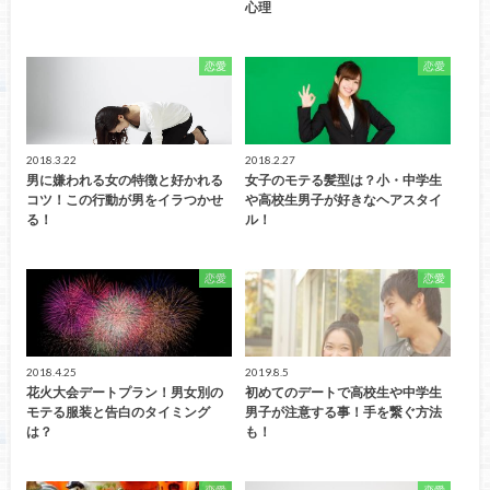
心理
恋愛
恋愛
2018.3.22
2018.2.27
男に嫌われる女の特徴と好かれる
女子のモテる髪型は？小・中学生
コツ！この行動が男をイラつかせ
や高校生男子が好きなヘアスタイ
る！
ル！
恋愛
恋愛
2018.4.25
2019.8.5
花火大会デートプラン！男女別の
初めてのデートで高校生や中学生
モテる服装と告白のタイミング
男子が注意する事！手を繋ぐ方法
は？
も！