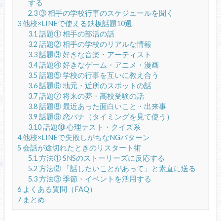
する
2.3
③ 相手の学校行事のスケジュールを聞く
3
他校×LINEで使える鉄板話題10選
3.1
話題① 相手の部活の話
3.2
話題② 相手の学校のリアルな情報
3.3
話題③ 好きな音楽・アーティスト
3.4
話題④ 好きなゲーム・アニメ・漫画
3.5
話題⑤ 学校の行事を互いに教え合う
3.6
話題⑥ 地元・近所のスポットの話
3.7
話題⑦ 将来の夢・高校受験の話
3.8
話題⑧ 最近あった面白いこと・出来事
3.9
話題⑨ 恋バナ（タイミングを見て使う）
3.10
話題⑩ 心理テスト・クイズ系
4
他校×LINEで失敗しがちなNGパターン
5
会話が途切れたときのリスタート術
5.1
方法① SNSのストーリーズに反応する
5.2
方法② 「話したいことがあって」と素直に送る
5.3
方法③ 季節・イベントを活用する
6
よくある質問（FAQ）
7
まとめ