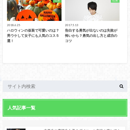
恋愛
恋愛
2018.6.25
2017.5.13
ハロウィンの仮装で可愛いのは？
告白する勇気が出ないのは失敗が
男ウケして女子にも人気のコス５
怖いから？勇気の出し方と成功の
選！
コツ
人気記事一覧