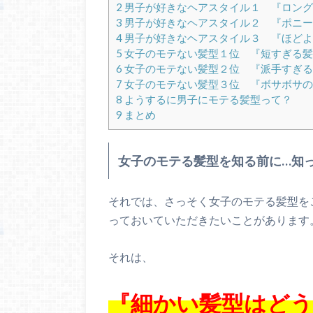
2
男子が好きなヘアスタイル１ 『ロング
3
男子が好きなヘアスタイル２ 『ポニー
4
男子が好きなヘアスタイル３ 『ほどよ
5
女子のモテない髪型１位 『短すぎる髪
6
女子のモテない髪型２位 『派手すぎる
7
女子のモテない髪型３位 『ボサボサの
8
ようするに男子にモテる髪型って？
9
まとめ
女子のモテる髪型を知る前に…知
それでは、さっそく女子のモテる髪型を
っておいていただきたいことがあります
それは、
『細かい髪型はど