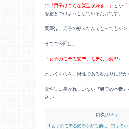
に
『男子はこんな髪型が好き！』
とか
『
を惹きつけようとしているだけです。
実際は、男子の好みなんてとってもシン
そこで今回は、
『女子のモテる髪型、モテない髪型』
というものを、男性である私なりに分か
女性誌に書かれていない
『男子の本音』
さい！
目次
[
非表示
]
1
女子のモテる髪型を知る前に…知ってお