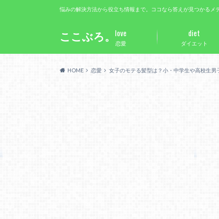
悩みの解決方法から役立ち情報まで。ココなら答えが見つかるメ
love
diet
ここぶろ。
恋愛
ダイエット
HOME
恋愛
女子のモテる髪型は？小・中学生や高校生男