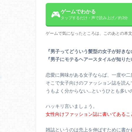
ゲームでわかる
🎮
タップするだけ・声で読み上げ／約3分
ゲームで気になったところは、このあとの本
『男子ってどういう髪型の女子が好きな
『男子にモテるヘアースタイルが知りた
恋愛に興味がある女子ならば、一度や二
そこで女子向けのファッション誌を読ん
うもよく分からない…というひとも多い
ハッキリ言いましょう。
女性向けファッション誌に書いてあること
雑誌というのは売上を伸ばすために書か