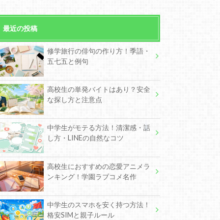
最近の投稿
修学旅行の俳句の作り方！季語・
五七五と例句
高校生の単発バイトはあり？安全
な探し方と注意点
中学生がモテる方法！清潔感・話
し方・LINEの自然なコツ
高校生におすすめの恋愛アニメラ
ンキング！学園ラブコメ名作
中学生のスマホを安く持つ方法！
格安SIMと親子ルール