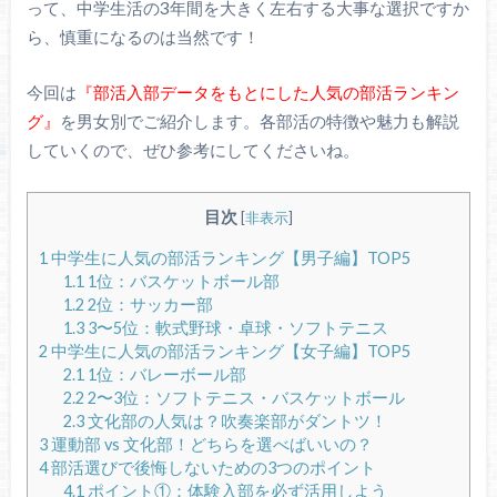
って、中学生活の3年間を大きく左右する大事な選択ですか
ら、慎重になるのは当然です！
今回は
『部活入部データをもとにした人気の部活ランキン
グ』
を男女別でご紹介します。各部活の特徴や魅力も解説
していくので、ぜひ参考にしてくださいね。
目次
[
非表示
]
1
中学生に人気の部活ランキング【男子編】TOP5
1.1
1位：バスケットボール部
1.2
2位：サッカー部
1.3
3〜5位：軟式野球・卓球・ソフトテニス
2
中学生に人気の部活ランキング【女子編】TOP5
2.1
1位：バレーボール部
2.2
2〜3位：ソフトテニス・バスケットボール
2.3
文化部の人気は？吹奏楽部がダントツ！
3
運動部 vs 文化部！どちらを選べばいいの？
4
部活選びで後悔しないための3つのポイント
4.1
ポイント①：体験入部を必ず活用しよう