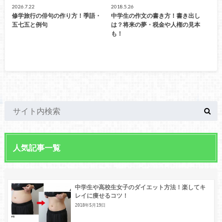
2026.7.22
2018.5.26
修学旅行の俳句の作り方！季語・
中学生の作文の書き方！書き出し
五七五と例句
は？将来の夢・税金や人権の見本
も！
人気記事一覧
中学生や高校生女子のダイエット方法！楽してキ
レイに痩せるコツ！
2018年5月19日