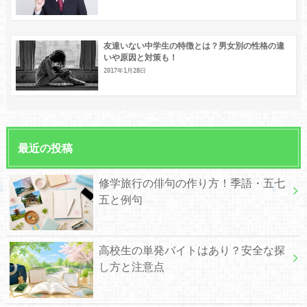
友達いない中学生の特徴とは？男女別の性格の違
いや原因と対策も！
2017年1月28日
最近の投稿
修学旅行の俳句の作り方！季語・五七
五と例句
高校生の単発バイトはあり？安全な探
し方と注意点