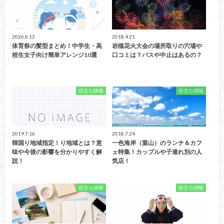
2026.6.12
2018.4.21
体育祭の髪型まとめ！中学生・高
岩槻花火大会の場所取りの穴場や
校生女子向け簡単アレンジ10選
口コミは？バスや中止はあるの？
役立ち情報
役立ち情報
2019.7.16
2018.7.24
韓国り地域指定！り地域とは？意
一色海岸（葉山）のランチ＆カフ
味や今後の影響を分かりやすく解
ェ特集！カップルや子連れ別の人
説！
気店！
役立ち情報
役立ち情報