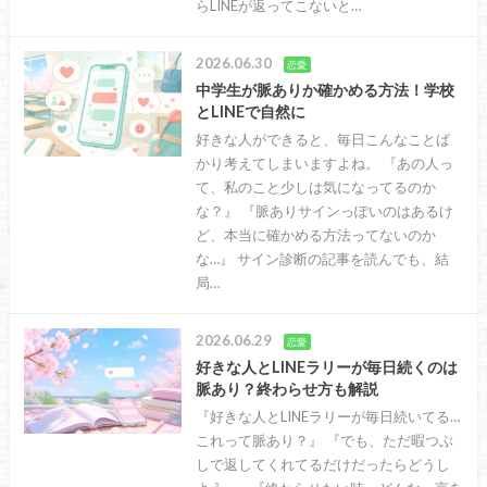
らLINEが返ってこないと…
2026.06.30
恋愛
中学生が脈ありか確かめる方法！学校
とLINEで自然に
好きな人ができると、毎日こんなことば
かり考えてしまいますよね。 『あの人っ
て、私のこと少しは気になってるのか
な？』 『脈ありサインっぽいのはあるけ
ど、本当に確かめる方法ってないのか
な…』 サイン診断の記事を読んでも、結
局…
2026.06.29
恋愛
好きな人とLINEラリーが毎日続くのは
脈あり？終わらせ方も解説
『好きな人とLINEラリーが毎日続いてる…
これって脈あり？』 『でも、ただ暇つぶ
しで返してくれてるだけだったらどうし