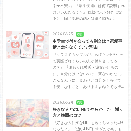
るか不安…』 『親や友達には何て説明すれ
ばいいんだろう？』 他校の人を好きにな
ると、同じ学校の恋とは違う悩みが…
2026.06.25
恋愛
中学生で付き合ってる割合は？恋愛事
情と焦らなくていい理由
『クラスでカップルがちらほら…中学生っ
て実際どれくらいの人が付き合ってる
の？』 『まわりは彼氏・彼女がいるの
に、自分だけいないのって変なのかな…』
こんなふうに、まわりと自分をくらべて
不安になること、ありますよね？でも待…
2026.06.24
恋愛
好きな人とのLINEでやらかした！謝り
方と挽回のコツ
『好きな人に変なLINEを送っちゃった…終
わった？』 『追いLINEしすぎたかも。も