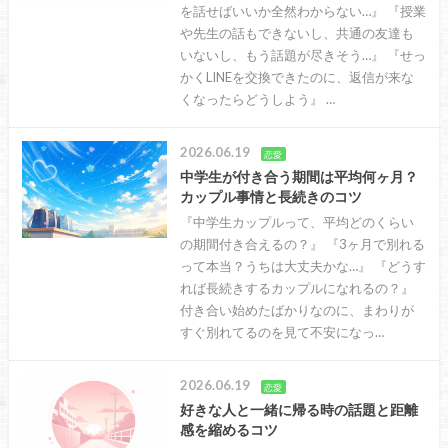
を話せばいいか全然わからない…』 『授業
や先生の話もできないし、共通の友達も
いないし、もう話題が尽きそう…』 『せっ
かくLINEを交換できたのに、返信が来な
くなったらどうしよう』 …
2026.06.19
恋愛
中学生が付き合う期間は平均何ヶ月？
カップル事情と長続きのコツ
『中学生カップルって、平均どのくらい
の期間付き合えるの？』 『3ヶ月で別れる
って本当？うちは大丈夫かな…』 『どうす
れば長続きするカップルになれるの？』
付き合い始めたばかりなのに、まわりが
すぐ別れてるのを見て不安になっ…
2026.06.19
恋愛
好きな人と一緒に帰る時の話題と距離
感を縮めるコツ