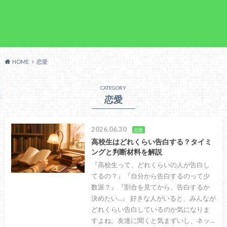
HOME
恋愛
CATEGORY
恋愛
2026.06.30
恋愛
高校生はどれくらい告白する？タイミ
ングと判断材料を解説
『高校生って、どれくらいの人が告白し
てるの？』『自分から告白するのって少
数派？』『割合を見てから、告白するか
決めたい…』 好きな人がいると、みんなが
どれくらい告白しているのか気になりま
すよね。友達に聞くと気まずいし、ネッ…