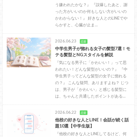
う嫌われたかな？』 『誤爆したあと、謝
った方がいいのか何もしない方がいいの
かわからない！』 好きな人とのLINEでや
らかすと、心臓が止ま…
2026.06.23
恋愛
中学生男子が惚れる女子の髪型7選！モ
テる髪型とNGスタイルを解説
『気になる男子に「かわいい！」って思
われたい！どんな髪型がいいの？』 『中
学生男子ってどんな髪型の女子に惚れる
の？』 こんな疑問、ありますよね？ じつ
は、男子が「かわいい」と感じる髪型に
は、ちゃんと共通したポイントがある…
2026.06.22
恋愛
他校の好きな人とLINE！会話が続く話
題10選【中学生版】
『他校の好きな人とLINEしてるけど、何