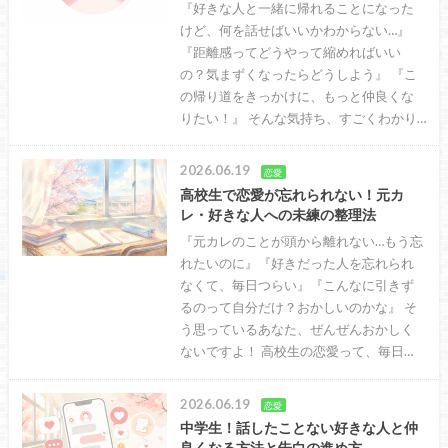
『好きな人と一緒に帰れることになった
けど、何を話せばいいかわからない…』
『距離感ってどうやって縮めればいい
の？気まずくなったらどうしよう』 『こ
の帰り道をきっかけに、もっと仲良くな
りたい！』 そんな気持ち、すごくわかり…
2026.06.19
恋愛
高校生で恋愛が忘れられない！元カ
レ・好きな人への未練の整理法
『元カレのことが頭から離れない…もう忘
れたいのに』『好きだった人を忘れられ
なくて、毎日つらい』『こんなに引きず
るのって自分だけ？おかしいのかな』 そ
う思っているあなた、ぜんぜんおかしく
ないですよ！ 高校生の恋愛って、毎日…
2026.06.19
恋愛
中学生！話したことない好きな人と仲
良くなる方法と告白の進め方