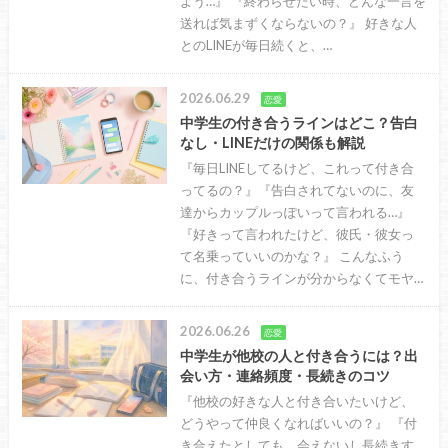
よう…』 『終わらせたい時、どんな一言を
送れば気まずくならないの？』 好きな人
とのLINEが毎日続くと、…
2026.06.29
恋愛
中学生の付き合うラインはどこ？告白
なし・LINEだけの関係も解説
『毎日LINEしてるけど、これって付き合
ってるの？』『告白されてないのに、友
達からカップルっぽいって言われる…』
『好きって言われたけど、彼氏・彼女っ
て名乗っていいのかな？』 こんなふう
に、付き合うラインが分からなくてモヤ…
2026.06.26
恋愛
中学生が他校の人と付き合うには？出
会い方・連絡頻度・長続きのコツ
『他校の好きな人と付き合いたいけど、
どうやって仲良くなればいいの？』 『付
き合えたとしても、会えないし長続きす