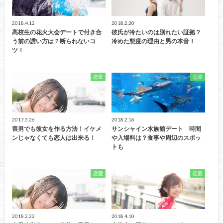
2018.4.12
2018.2.20
高校生の花火大会デートで付き合
彼氏が冷たいのは別れたい証拠？
う前の誘い方は？断られないコ
冷めた態度の理由と男の本音！
ツ！
恋愛
恋愛
2017.3.26
2018.2.16
喪男でも彼女を作る方法！イケメ
サンシャイン水族館デート 時間
ンじゃなくても恋人は出来る！
や入場料は？食事や周辺のスポッ
トも
恋愛
恋愛
2018.2.22
2018.4.10