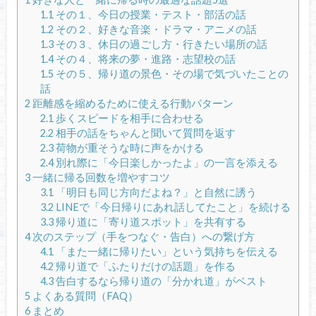
1.1
その１、今日の授業・テスト・部活の話
1.2
その２、好きな音楽・ドラマ・アニメの話
1.3
その３、休日の過ごし方・行きたい場所の話
1.4
その４、将来の夢・進路・志望校の話
1.5
その５、帰り道の景色・その場で気づいたことの
話
2
距離感を縮めるために使える行動パターン
2.1
歩くスピードを相手に合わせる
2.2
相手の話をちゃんと聞いて質問を返す
2.3
荷物が重そうな時に声をかける
2.4
別れ際に「今日楽しかったよ」の一言を添える
3
一緒に帰る回数を増やすコツ
3.1
「明日も同じ方向だよね？」と自然に誘う
3.2
LINEで「今日帰りにあれ話してたこと」を続ける
3.3
帰り道に「寄り道スポット」を共有する
4
次のステップ（手をつなぐ・告白）への繋げ方
4.1
「また一緒に帰りたい」という気持ちを伝える
4.2
帰り道で「ふたりだけの話題」を作る
4.3
告白するなら帰り道の「分かれ道」がベスト
5
よくある質問（FAQ）
6
まとめ