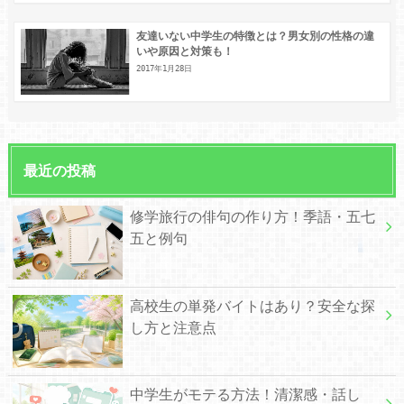
友達いない中学生の特徴とは？男女別の性格の違
いや原因と対策も！
2017年1月28日
最近の投稿
修学旅行の俳句の作り方！季語・五七
五と例句
高校生の単発バイトはあり？安全な探
し方と注意点
中学生がモテる方法！清潔感・話し