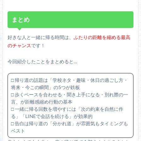
まとめ
好きな人と一緒に帰る時間は、
ふたりの距離を縮める最高
のチャンス
です！
今回紹介したことをまとめると…
□ 帰り道の話題は「学校ネタ・趣味・休日の過ごし方・
将来・今この瞬間」の5つが鉄板
□ 歩くペースを合わせる・聞き上手になる・別れ際の一
言、が距離感縮め行動の基本
□ 一緒に帰る回数を増やすには「次の約束を自然に作
る」「LINEで会話を続ける」が効果的
□ 告白は帰り道の「分かれ道」が雰囲気もタイミングも
ベスト