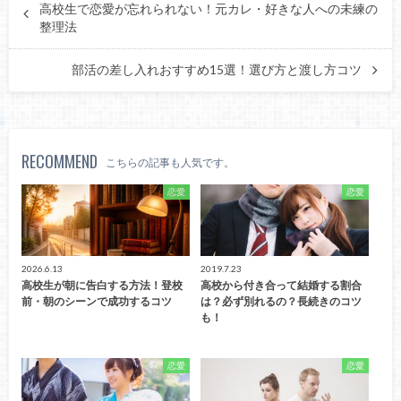
高校生で恋愛が忘れられない！元カレ・好きな人への未練の
整理法
部活の差し入れおすすめ15選！選び方と渡し方コツ
RECOMMEND
こちらの記事も人気です。
恋愛
恋愛
2026.6.13
2019.7.23
高校生が朝に告白する方法！登校
高校から付き合って結婚する割合
前・朝のシーンで成功するコツ
は？必ず別れるの？長続きのコツ
も！
恋愛
恋愛