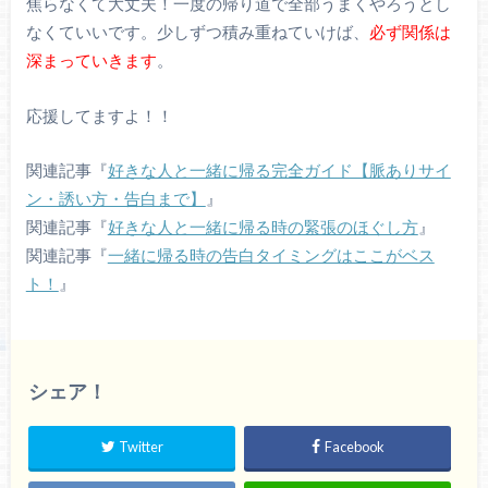
焦らなくて大丈夫！一度の帰り道で全部うまくやろうとし
なくていいです。少しずつ積み重ねていけば、
必ず関係は
深まっていきます
。
応援してますよ！！
関連記事『
好きな人と一緒に帰る完全ガイド【脈ありサイ
ン・誘い方・告白まで】
』
関連記事『
好きな人と一緒に帰る時の緊張のほぐし方
』
関連記事『
一緒に帰る時の告白タイミングはここがベス
ト！
』
シェア！
Twitter
Facebook