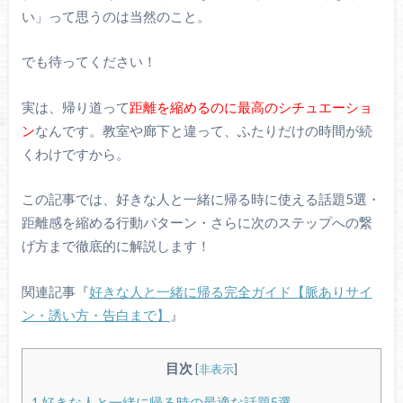
い」って思うのは当然のこと。
でも待ってください！
実は、帰り道って
距離を縮めるのに最高のシチュエーショ
ン
なんです。教室や廊下と違って、ふたりだけの時間が続
くわけですから。
この記事では、好きな人と一緒に帰る時に使える話題5選・
距離感を縮める行動パターン・さらに次のステップへの繋
げ方まで徹底的に解説します！
関連記事『
好きな人と一緒に帰る完全ガイド【脈ありサイ
ン・誘い方・告白まで】
』
目次
[
非表示
]
1
好きな人と一緒に帰る時の最適な話題5選