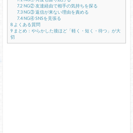
7.2
NG② 友達経由で相手の気持ちを探る
7.3
NG③ 返信が来ない理由を責める
7.4
NG④ SNSを見張る
8
よくある質問
9
まとめ：やらかした後ほど「軽く・短く・待つ」が大
切