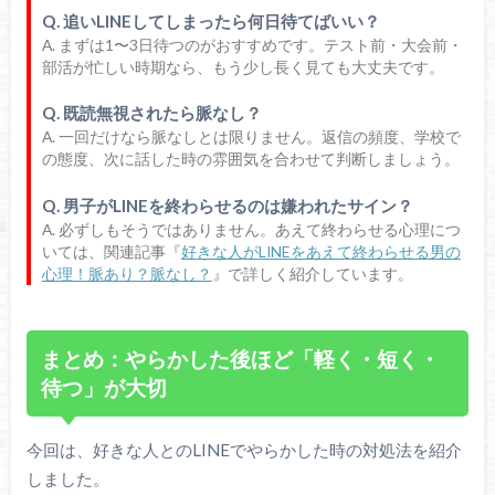
Q. 追いLINEしてしまったら何日待てばいい？
A. まずは1〜3日待つのがおすすめです。テスト前・大会前・
部活が忙しい時期なら、もう少し長く見ても大丈夫です。
Q. 既読無視されたら脈なし？
A. 一回だけなら脈なしとは限りません。返信の頻度、学校で
の態度、次に話した時の雰囲気を合わせて判断しましょう。
Q. 男子がLINEを終わらせるのは嫌われたサイン？
A. 必ずしもそうではありません。あえて終わらせる心理につ
いては、関連記事『
好きな人がLINEをあえて終わらせる男の
心理！脈あり？脈なし？
』で詳しく紹介しています。
まとめ：やらかした後ほど「軽く・短く・
待つ」が大切
今回は、好きな人とのLINEでやらかした時の対処法を紹介
しました。