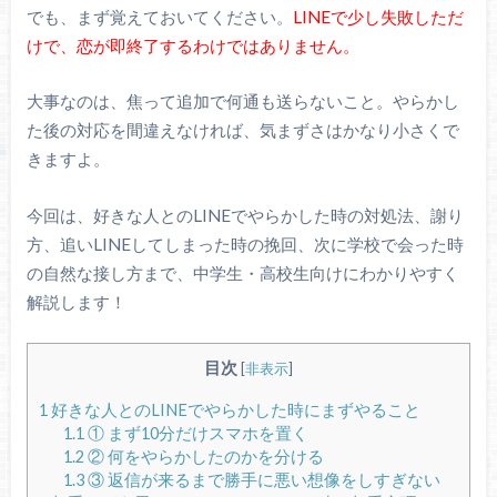
でも、まず覚えておいてください。
LINEで少し失敗しただ
けで、恋が即終了するわけではありません。
大事なのは、焦って追加で何通も送らないこと。やらかし
た後の対応を間違えなければ、気まずさはかなり小さくで
きますよ。
今回は、好きな人とのLINEでやらかした時の対処法、謝り
方、追いLINEしてしまった時の挽回、次に学校で会った時
の自然な接し方まで、中学生・高校生向けにわかりやすく
解説します！
目次
[
非表示
]
1
好きな人とのLINEでやらかした時にまずやること
1.1
① まず10分だけスマホを置く
1.2
② 何をやらかしたのかを分ける
1.3
③ 返信が来るまで勝手に悪い想像をしすぎない