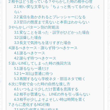
2
相手はどう思っている？やらかした時の相手心理
2.1
軽い変な文章なら「ちょっと焦ってるのかな」く
らい
2.2
返信を急かされるとプレッシャーになる
2.3
翌日の態度まで見ないと本音はわからない
3
やらかしパターン別の対処法
3.1
変なことを送った・誤字がひどかった場合
3.2
誤爆した場合
3.3
長文で気持ちを送りすぎた場合
4
謝るべきケース・謝らず待つべきケース
4.1
謝るべきケース
4.2
謝らず待つべきケース
5
追いLINEしてしまった時の挽回方法
5.1
謝るなら一通だけ
5.2
1〜3日は普通に待つ
5.3
再開するなら学校ネタ・部活ネタで軽く
6
次に学校で会った時の自然な接し方
6.1
いつもより少しだけ普通を意識する
6.2
相手が普通なら、LINEの件を引っ張らない
6.3
相手が少しよそよそしい時は時間を置く
7
さらに悪化するNG行動
7.1
NG① 何度も謝り続ける