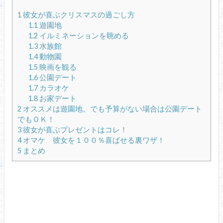
1
彼女が喜ぶクリスマスの過ごし方
1.1
遊園地
1.2
イルミネーションを眺める
1.3
水族館
1.4
動物園
1.5
映画を観る
1.6
公園デート
1.7
カラオケ
1.8
お家デート
2
オススメは遊園地。でも予算がない場合は公園デート
でもＯＫ！
3
彼女が喜ぶプレゼントはコレ！
4
オマケ 彼女を１００％喜ばせる裏ワザ！
5
まとめ