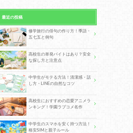
最近の投稿
修学旅行の俳句の作り方！季語・
五七五と例句
高校生の単発バイトはあり？安全
な探し方と注意点
中学生がモテる方法！清潔感・話
し方・LINEの自然なコツ
高校生におすすめの恋愛アニメラ
ンキング！学園ラブコメ名作
中学生のスマホを安く持つ方法！
格安SIMと親子ルール