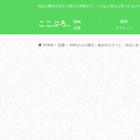
悩みの解決方法から役立ち情報まで。ココなら答えが見つかるメ
love
diet
ここぶろ。
恋愛
ダイエット
HOME
恋愛
40代からの婚活｜進め方のコツと、自分に合