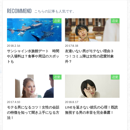
RECOMMEND
こちらの記事も人気です。
恋愛
恋愛
2018.2.16
2017.8.18
サンシャイン水族館デート 時間
友達いない男がモテない理由３
や入場料は？食事や周辺のスポッ
つ！コミュ障は女性の恋愛対象
トも
外？
恋愛
恋愛
2017.4.10
2018.8.17
モテる男になるコツ！女性の会話
LINEを返さない彼氏の心理！既読
の特徴を知って聞き上手になる方
無視する男の本音を完全暴露！
法！