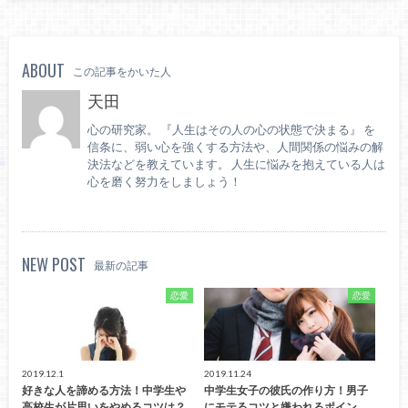
ABOUT
この記事をかいた人
天田
心の研究家。 『人生はその人の心の状態で決まる』 を
信条に、弱い心を強くする方法や、人間関係の悩みの解
決法などを教えています。 人生に悩みを抱えている人は
心を磨く努力をしましょう！
NEW POST
最新の記事
恋愛
恋愛
2019.12.1
2019.11.24
好きな人を諦める方法！中学生や
中学生女子の彼氏の作り方！男子
高校生が片思いをやめるコツは？
にモテるコツと嫌われるポイン