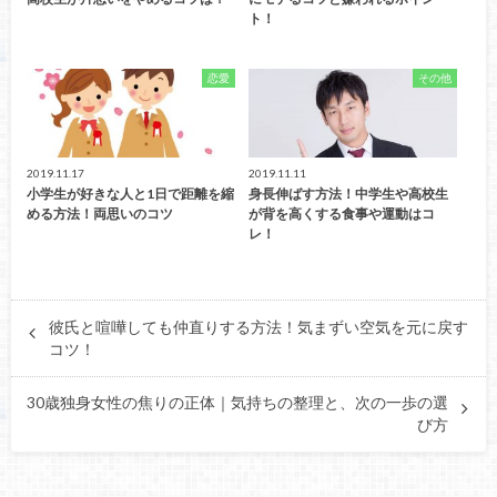
ト！
恋愛
その他
2019.11.17
2019.11.11
小学生が好きな人と1日で距離を縮
身長伸ばす方法！中学生や高校生
める方法！両思いのコツ
が背を高くする食事や運動はコ
レ！
彼氏と喧嘩しても仲直りする方法！気まずい空気を元に戻す
コツ！
30歳独身女性の焦りの正体｜気持ちの整理と、次の一歩の選
び方