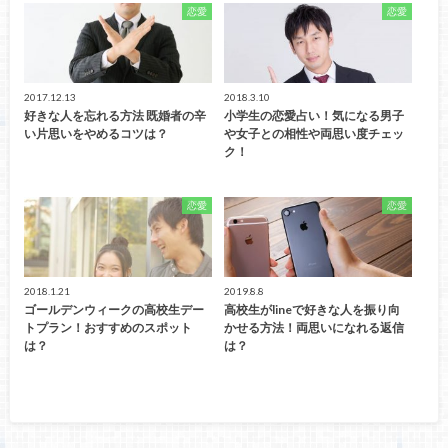
恋愛
恋愛
2017.12.13
2018.3.10
好きな人を忘れる方法 既婚者の辛
小学生の恋愛占い！気になる男子
い片思いをやめるコツは？
や女子との相性や両思い度チェッ
ク！
恋愛
恋愛
2018.1.21
2019.8.8
ゴールデンウィークの高校生デー
高校生がlineで好きな人を振り向
トプラン！おすすめのスポット
かせる方法！両思いになれる返信
は？
は？