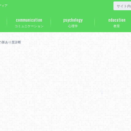
ディア
communication
psychology
education
コミュニケーション
心理学
教育
の脈あり度診断