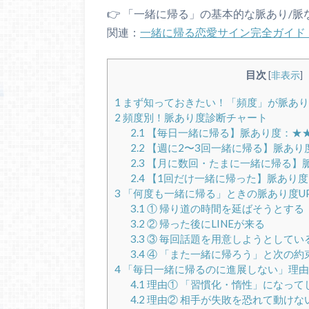
👉 「一緒に帰る」の基本的な脈あり/
関連：
一緒に帰る恋愛サイン完全ガイド
目次
[
非表示
]
1
まず知っておきたい！「頻度」が脈あり
2
頻度別！脈あり度診断チャート
2.1
【毎日一緒に帰る】脈あり度：★
2.2
【週に2〜3回一緒に帰る】脈あり
2.3
【月に数回・たまに一緒に帰る】
2.4
【1回だけ一緒に帰った】脈あり度
3
「何度も一緒に帰る」ときの脈あり度U
3.1
① 帰り道の時間を延ばそうとする
3.2
② 帰った後にLINEが来る
3.3
③ 毎回話題を用意しようとしてい
3.4
④ 「また一緒に帰ろう」と次の約
4
「毎日一緒に帰るのに進展しない」理由
4.1
理由① 「習慣化・惰性」になって
4.2
理由② 相手が失敗を恐れて動けな