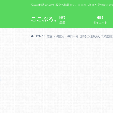
悩みの解決方法から役立ち情報まで。ココなら答えが見つかるメ
love
diet
ここぶろ。
恋愛
ダイエット
HOME
恋愛
何度も・毎日一緒に帰るのは脈あり？頻度別