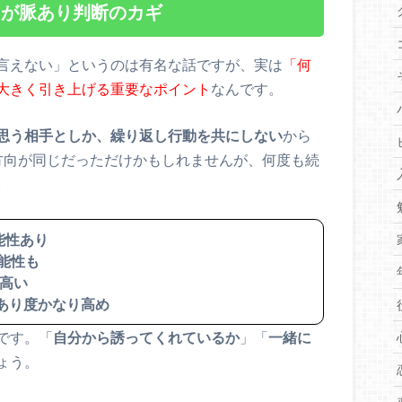
」が脈あり判断のカギ
言えない」というのは有名な話ですが、実は
「何
大きく引き上げる重要なポイント
なんです。
思う相手としか、繰り返し行動を共にしない
から
方向が同じだっただけかもしれませんが、何度も続
。
能性あり
可能性も
が高い
脈あり度かなり高め
です。「
自分から誘ってくれているか
」「
一緒に
ょう。