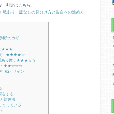
脈なし判定はこちら。
！脈あり・脈なしの見分け方と告白への進め方
判断のカギ
★★★★
度：★★★★☆
脈あり度：★★★☆☆
：★★☆☆☆
P行動・サイン
る
束をする
と対処法
しまっている
い