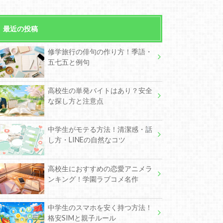
最近の投稿
修学旅行の俳句の作り方！季語・
五七五と例句
高校生の単発バイトはあり？安全
な探し方と注意点
中学生がモテる方法！清潔感・話
し方・LINEの自然なコツ
高校生におすすめの恋愛アニメラ
ンキング！学園ラブコメ名作
中学生のスマホを安く持つ方法！
格安SIMと親子ルール