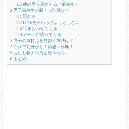
1.5
他の男を褒めてると嫉妬する
2
男子高校生の脈アリ行動は？
2.1
照れる
2.2
LINEを終わらせようとしない
2.3
話を合わせてくる
2.4
デートに誘ってくる
3
男子の気持ちを見抜く方法は？
4
これで丸分かり！両思い診断！
5
もしも脈ナシだと思ったら…
6
まとめ