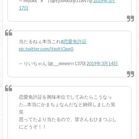
— miyuki(*´∀｀) (@Ejt6AkunjG1wv7q)
2019年3月
17日
当たるねぇ本当これ
#恋愛免許証
pic.twitter.com/ItedtIQpe0
— りいちゃん (@___mmmrrr1370)
2019年3月14日
恋愛免許証を興味本位でしてみたらこうなっ
た…本当にかまちょなんだなと納得しました笑
笑
思ってたより当たるので、皆さんもひまつぶし
にどうぞ！！