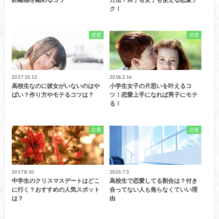
ク！
恋愛
恋愛
2017.10.12
2018.2.16
高校生なのに彼女がいないのはや
小学生女子の片思いを叶えるコ
ばい？作り方やモテるコツは？
ツ！恋愛上手になれば男子にモテ
る！
恋愛
恋愛
2017.8.10
2026.7.3
中学生のクリスマスデートはどこ
高校生で恋愛してる割合は？付き
に行く？おすすめの人気スポット
合ってない人も焦らなくていい理
は？
由