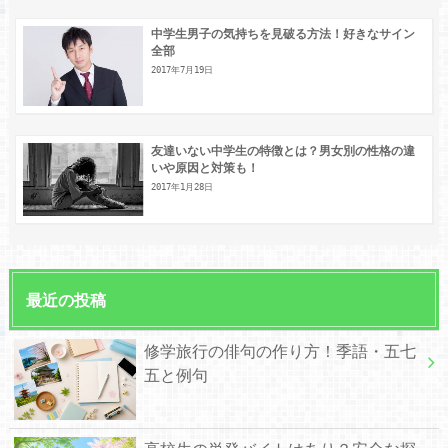
中学生男子の気持ちを見破る方法！好きなサイン
全部
2017年7月19日
友達いない中学生の特徴とは？男女別の性格の違
いや原因と対策も！
2017年1月28日
最近の投稿
修学旅行の俳句の作り方！季語・五七
五と例句