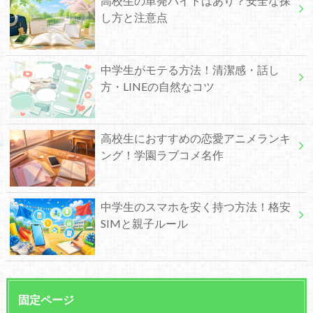
高校生の単発バイトはあり？安全な探
し方と注意点
中学生がモテる方法！清潔感・話し
方・LINEの自然なコツ
高校生におすすめの恋愛アニメランキ
ング！学園ラブコメ名作
中学生のスマホを安く持つ方法！格安
SIMと親子ルール
固定ページ