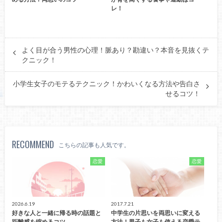
レ！
よく目が合う男性の心理！脈あり？勘違い？本音を見抜くテ
クニック！
小学生女子のモテるテクニック！かわいくなる方法や告白さ
せるコツ！
RECOMMEND
こちらの記事も人気です。
恋愛
恋愛
2026.6.19
2017.7.21
好きな人と一緒に帰る時の話題と
中学生の片思いを両思いに変える
距離感を縮めるコツ
方法！男子も女子も使える恋愛テ