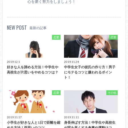
心を磨く努力をしましょう！
NEW POST
最新の記事
恋愛
恋愛
2019.12.1
2019.11.24
好きな人を諦める方法！中学生や
中学生女子の彼氏の作り方！男子
高校生が片思いをやめるコツは？
にモテるコツと嫌われるポイン
ト！
恋愛
その他
2019.11.17
2019.11.11
小学生が好きな人と1日で距離を縮
身長伸ばす方法！中学生や高校生
める方法！両思いのコツ
が背を高くする食事や運動はコ