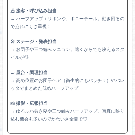
🎪
接客・呼び込み担当
→ ハーフアップ＋リボンや、ポニーテール。動き回るの
で崩れにくさ重視！
🎤
ステージ・発表担当
→ お団子や三つ編みシニョン。遠くからでも映えるスタ
イルが◎
🍳
屋台・調理担当
→ 高め位置のお団子ヘア（衛生的にもバッチリ）やバレ
ッタでまとめた低めハーフアップ
📸
撮影・広報担当
→ ゆるふわ巻き髪や三つ編みハーフアップ。写真に映り
込む機会も多いのでかわいさ全開で♡