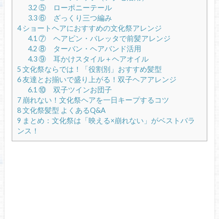
3.2
⑤ ローポニーテール
3.3
⑥ ざっくり三つ編み
4
ショートヘアにおすすめの文化祭アレンジ
4.1
⑦ ヘアピン・バレッタで前髪アレンジ
4.2
⑧ ターバン・ヘアバンド活用
4.3
⑨ 耳かけスタイル＋ヘアオイル
5
文化祭ならでは！「役割別」おすすめ髪型
6
友達とお揃いで盛り上がる！双子ヘアアレンジ
6.1
⑩ 双子ツインお団子
7
崩れない！文化祭ヘアを一日キープするコツ
8
文化祭髪型 よくあるQ&A
9
まとめ：文化祭は「映える×崩れない」がベストバラ
ンス！