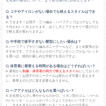
Q. コテやアイロンがない場合でも映えるスタイルはでき
る？
A. できます！お団子・三つ編み・ハーフアップはコテなしでも
十分かわいく仕上がります。ほぐし方とアクセサリー選びだけ
で映え度が変わりますよ♪
Q. 中学校で派手すぎない髪型にしたい場合は？
A. ハーフアップや三つ編みポニーテールなど、まとめ髪系がお
すすめです。アクセも小ぶりのヘアピンやシンプルなバレッタ
を選べば、校則が厳しめな学校でも安心ですよ。
Q. 体育着に着替える時間がある場合はどうすればいい？
A. 最初から
制服・体育着の両方で映えるスタイル
にしておくの
がベスト！お団子やポニーテールは変わらず可愛く見えます
し、着替えのたびに直す必要もありません。
Q. ヘアアクセはどんなものを選べばいい？
A. 文化祭なら少し華やかなものが◎。リボン型のゴム・パール
のバレッタ・シュシュがバランスよくてかわいいです♡ ただ
し、大きすぎるものは邪魔になることもあるので注意を。