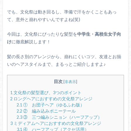
でも、文化祭は動き回るし、準備で汗をかくこともあっ
て、意外と崩れやすいんですよね(笑)
今回は、文化祭にぴったりな髪型を
中学生・高校生女子向
け
に徹底解説します！
髪の長さ別のアレンジから、崩れにくいコツ、友達とお揃
いのヘアスタイルまで、まるっとご紹介しますよ♪
目次
[
非表示
]
1
文化祭の髪型選び、3つのポイント
2
ロングヘアにおすすめの文化祭アレンジ
2.1
① お団子ヘア（ゆるふわ版）
2.2
② 編み込みポニーテール
2.3
③ 三つ編みシニョン（ハーフアップ）
3
ミディアムヘアにおすすめの文化祭アレンジ
3.1
④ ハーフアップ（アクセ活用）