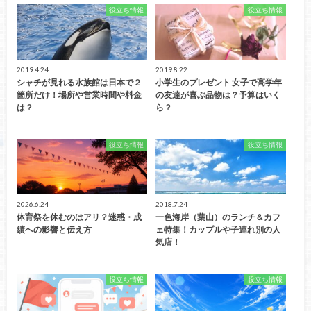
役立ち情報
役立ち情報
2019.4.24
2019.8.22
シャチが見れる水族館は日本で２
小学生のプレゼント 女子で高学年
箇所だけ！場所や営業時間や料金
の友達が喜ぶ品物は？予算はいく
は？
ら？
役立ち情報
役立ち情報
2026.6.24
2018.7.24
体育祭を休むのはアリ？迷惑・成
一色海岸（葉山）のランチ＆カフ
績への影響と伝え方
ェ特集！カップルや子連れ別の人
気店！
役立ち情報
役立ち情報