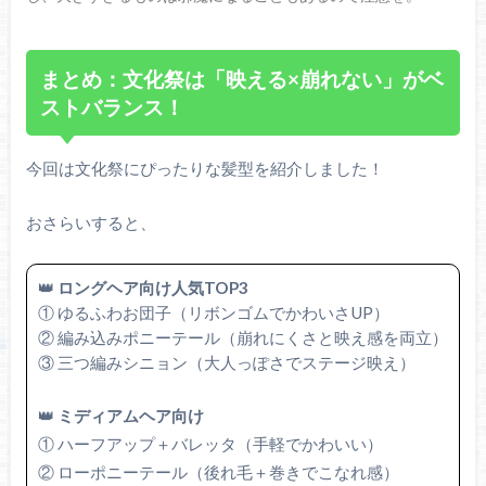
まとめ：文化祭は「映える×崩れない」がベ
ストバランス！
今回は文化祭にぴったりな髪型を紹介しました！
おさらいすると、
👑
ロングヘア向け人気TOP3
① ゆるふわお団子（リボンゴムでかわいさUP）
② 編み込みポニーテール（崩れにくさと映え感を両立）
③ 三つ編みシニョン（大人っぽさでステージ映え）
👑
ミディアムヘア向け
① ハーフアップ＋バレッタ（手軽でかわいい）
② ローポニーテール（後れ毛＋巻きでこなれ感）