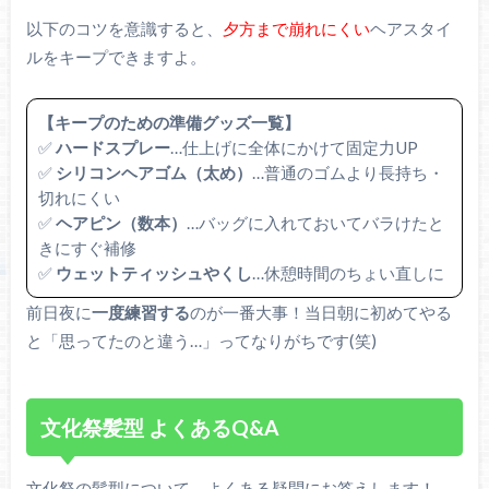
以下のコツを意識すると、
夕方まで崩れにくい
ヘアスタイ
ルをキープできますよ。
【キープのための準備グッズ一覧】
✅
ハードスプレー
…仕上げに全体にかけて固定力UP
✅
シリコンヘアゴム（太め）
…普通のゴムより長持ち・
切れにくい
✅
ヘアピン（数本）
…バッグに入れておいてバラけたと
きにすぐ補修
✅
ウェットティッシュやくし
…休憩時間のちょい直しに
前日夜に
一度練習する
のが一番大事！当日朝に初めてやる
と「思ってたのと違う…」ってなりがちです(笑)
文化祭髪型 よくあるQ&A
文化祭の髪型について、よくある疑問にお答えします！