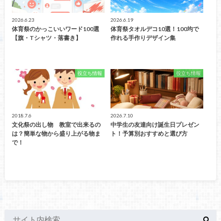
2026.6.23
2026.6.19
体育祭のかっこいいワード100選
体育祭タオルデコ10選！100均で
【旗・Tシャツ・落書き】
作れる手作りデザイン集
役立ち情報
役立ち情報
2018.7.6
2026.7.10
文化祭の出し物 教室で出来るの
中学生の友達向け誕生日プレゼン
は？簡単な物から盛り上がる物ま
ト！予算別おすすめと選び方
で！