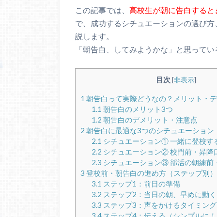
この記事では、
高校生が朝に告白すると
で、成功するシチュエーションの選び方
説します。
「朝告白、してみようかな」と思ってい
目次
[
非表示
]
1
朝告白って実際どうなの？メリット・デ
1.1
朝告白のメリット3つ
1.2
朝告白のデメリット・注意点
2
朝告白に最適な3つのシチュエーション
2.1
シチュエーション① 一緒に登校す
2.2
シチュエーション② 校門前・昇降
2.3
シチュエーション③ 部活の朝練前
3
登校前・朝告白の進め方（ステップ別）
3.1
ステップ1：前日の準備
3.2
ステップ2：当日の朝、早めに動く
3.3
ステップ3：声をかけるタイミング
3.4
ステップ4：伝える（シンプルに！