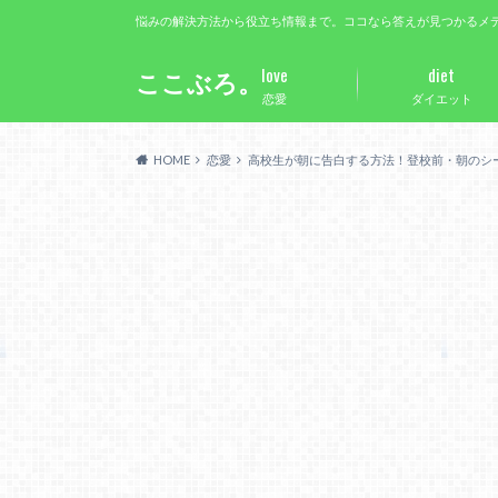
悩みの解決方法から役立ち情報まで。ココなら答えが見つかるメ
love
diet
ここぶろ。
恋愛
ダイエット
HOME
恋愛
高校生が朝に告白する方法！登校前・朝のシ