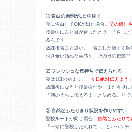
① 告白の余韻が1日中続く
朝に告白してOKが出た場合、
その嬉し
授業中にふと目が合ったとき、「さっき
るんです。
放課後告白と違い、「告白した後すぐ解
付き合い始めた実感を、その日の授業中
② フレッシュな気持ちで伝えられる
朝は1日の始まり。
「今日絶対伝えよう
放課後になると授業疲れや「また今度に
「朝のうちに伝える！」と決めることで
③ 自然なふたりきり状況を作りやすい
登校ルートが同じ場合、
自然とふたりで
「一緒に登校した流れで…」というシチ