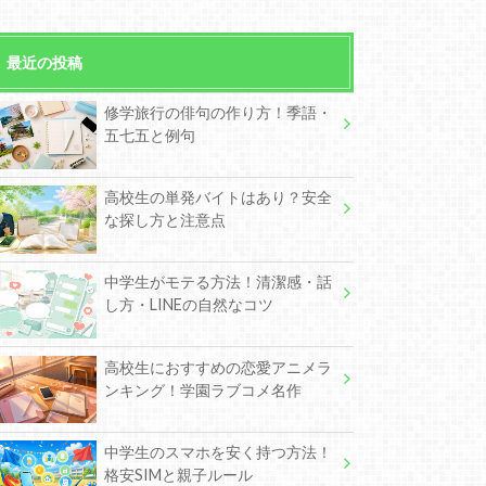
最近の投稿
修学旅行の俳句の作り方！季語・
五七五と例句
高校生の単発バイトはあり？安全
な探し方と注意点
中学生がモテる方法！清潔感・話
し方・LINEの自然なコツ
高校生におすすめの恋愛アニメラ
ンキング！学園ラブコメ名作
中学生のスマホを安く持つ方法！
格安SIMと親子ルール