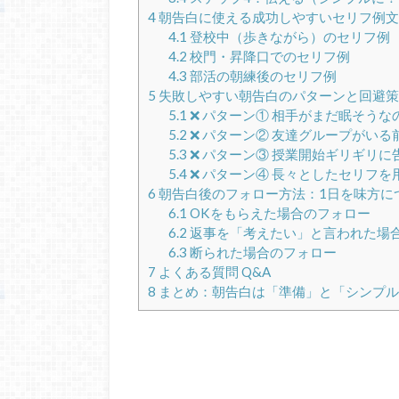
4
朝告白に使える成功しやすいセリフ例文
4.1
登校中（歩きながら）のセリフ例
4.2
校門・昇降口でのセリフ例
4.3
部活の朝練後のセリフ例
5
失敗しやすい朝告白のパターンと回避策
5.1
❌ パターン① 相手がまだ眠そうな
5.2
❌ パターン② 友達グループがいる
5.3
❌ パターン③ 授業開始ギリギリに
5.4
❌ パターン④ 長々としたセリフを
6
朝告白後のフォロー方法：1日を味方に
6.1
OKをもらえた場合のフォロー
6.2
返事を「考えたい」と言われた場
6.3
断られた場合のフォロー
7
よくある質問 Q&A
8
まとめ：朝告白は「準備」と「シンプル