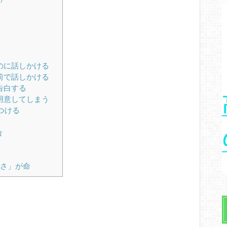
のに話しかける
前で話しかける
告白する
用意してしまう
つける
合
さ」が命