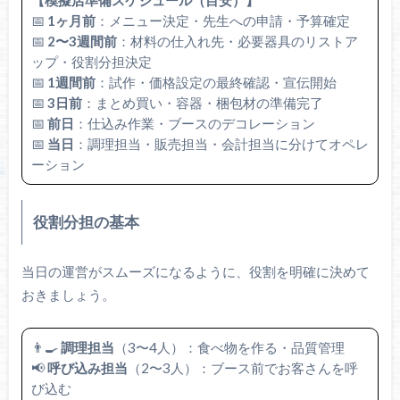
【模擬店準備スケジュール（目安）】
📅
1ヶ月前
：メニュー決定・先生への申請・予算確定
📅
2〜3週間前
：材料の仕入れ先・必要器具のリストア
ップ・役割分担決定
📅
1週間前
：試作・価格設定の最終確認・宣伝開始
📅
3日前
：まとめ買い・容器・梱包材の準備完了
📅
前日
：仕込み作業・ブースのデコレーション
📅
当日
：調理担当・販売担当・会計担当に分けてオペレ
ーション
役割分担の基本
当日の運営がスムーズになるように、役割を明確に決めて
おきましょう。
👨‍🍳
調理担当
（3〜4人）：食べ物を作る・品質管理
📢
呼び込み担当
（2〜3人）：ブース前でお客さんを呼
び込む