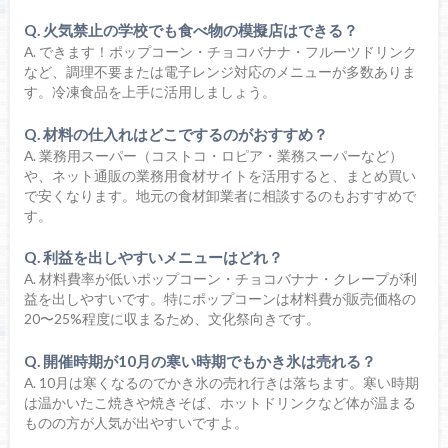
Q. 火気禁止の学校でも食べ物の模擬店はできる？
A. できます！ポップコーン・チョコバナナ・フルーツドリンク
など、調理不要または電子レンジ対応のメニューが多数ありま
す。冷凍食品を上手に活用しましょう。
Q. 材料の仕入れはどこでするのがおすすめ？
A. 業務用スーパー（コストコ・ロピア・業務スーパーなど）
や、ネット通販の業務用食材サイトを活用すると、まとめ買い
で安くなります。地元の食材卸業者に相談するのもおすすめで
す。
Q. 利益を出しやすいメニューはどれ？
A. 材料費率が低いポップコーン・チョコバナナ・クレープが利
益を出しやすいです。特にポップコーンは材料費が販売価格の
20〜25%程度に収まるため、文化祭向きです。
Q. 開催時期が10月の寒い時期でもかき氷は売れる？
A. 10月は寒くなるのでかき氷の売れ行きは落ちます。寒い時期
は温かいたこ焼きや焼きそば、ホットドリンクなど体が温まる
ものの方が人気が出やすいですよ。