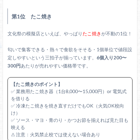
第1位 たこ焼き
文化祭の模擬店といえば、やっぱり
たこ焼き
が不動の1位！
匂いで集客できる・熱々で食欲をそそる・1個単位で値段設
定しやすいという三拍子が揃っています。
6個入り200〜
300円
あたりが売れやすい価格帯です。
【たこ焼きのポイント】
✅ 業務用たこ焼き器（1台8,000〜15,000円）or 電気式
を借りる
✅ 冷凍たこ焼きを焼き直すだけでもOK（火気OK校向
け）
✅ ソース・マヨ・青のり・かつお節を揃えれば見た目も
映える
⚠ 注意：火気禁止校では使えない場合あり