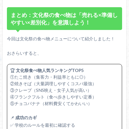
まとめ：文化祭の食べ物は「売れる×準備し
やすい×差別化」を意識しよう！
今回は文化祭の食べ物メニューについて紹介しました！
おさらいすると、
🏆
文化祭食べ物人気ランキングTOP5
①たこ焼き（集客力・利益率ともに◎）
②焼きそば（大量調理しやすくコスパ最強）
③クレープ（SNS映え・女子人気が高い）
④フランクフルト（食べ歩きしやすい定番）
⑤チョコバナナ（材料費安くてかわいい）
📌
成功のカギ
✅ 学校のルールを最初に確認する