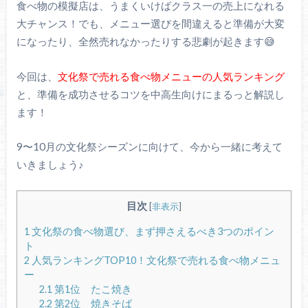
食べ物の模擬店は、うまくいけばクラス一の売上になれる
大チャンス！でも、メニュー選びを間違えると準備が大変
になったり、全然売れなかったりする悲劇が起きます😅
今回は、
文化祭で売れる食べ物メニューの人気ランキング
と、準備を成功させるコツを中高生向けにまるっと解説し
ます！
9〜10月の文化祭シーズンに向けて、今から一緒に考えて
いきましょう♪
目次
[
非表示
]
1
文化祭の食べ物選び、まず押さえるべき3つのポイン
ト
2
人気ランキングTOP10！文化祭で売れる食べ物メニュ
ー
2.1
第1位 たこ焼き
2.2
第2位 焼きそば