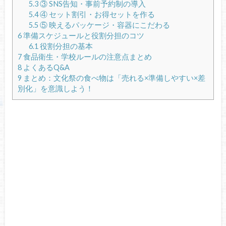
5.3
③ SNS告知・事前予約制の導入
5.4
④ セット割引・お得セットを作る
5.5
⑤ 映えるパッケージ・容器にこだわる
6
準備スケジュールと役割分担のコツ
6.1
役割分担の基本
7
食品衛生・学校ルールの注意点まとめ
8
よくあるQ&A
9
まとめ：文化祭の食べ物は「売れる×準備しやすい×差
別化」を意識しよう！