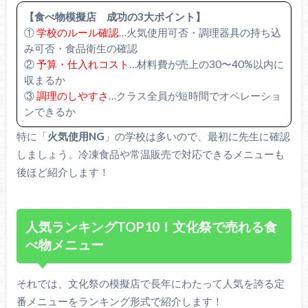
【食べ物模擬店 成功の3大ポイント】
①
学校のルール確認
…火気使用可否・調理器具の持ち込
み可否・食品衛生の確認
②
予算・仕入れコスト
…材料費が売上の30〜40%以内に
収まるか
③
調理のしやすさ
…クラス全員が短時間でオペレーショ
ンできるか
特に「
火気使用NG
」の学校は多いので、最初に先生に確認
しましょう。冷凍食品や常温販売で対応できるメニューも
後ほど紹介します！
人気ランキングTOP10！文化祭で売れる食
べ物メニュー
それでは、文化祭の模擬店で長年にわたって人気を誇る定
番メニューをランキング形式で紹介します！