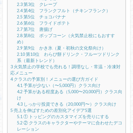
2.3
第3位 クレープ
2.4
第4位 フランクフルト（チキンフランク）
2.5
第5位 チョコバナナ
2.6
第6位 フライドポテト
2.7
第7位 唐揚げ
2.8
第8位 ポップコーン（火気禁止校にもおすす
め）
2.9
第9位 かき氷（夏・初秋の文化祭向け）
2.10
第10位 わらび餅ドリンク・フルーツドリンク
系（最新トレンド）
3
火気禁止の学校でも売れる！調理なし・常温・冷凍対
応メニュー
4
クラスの予算別！メニューの選び方ガイド
4.1
予算が少ない（〜5,000円）クラス向け
4.2
予算がある程度ある（5,000〜20,000円）クラス向
け
4.3
しっかり投資できる（20,000円〜）クラス向け
5
売上を伸ばすための差別化アイデア5選
5.1
① トッピングのカスタマイズを売りにする
5.2
② クラスのキャラクターやテーマに合わせたデコ
レーション