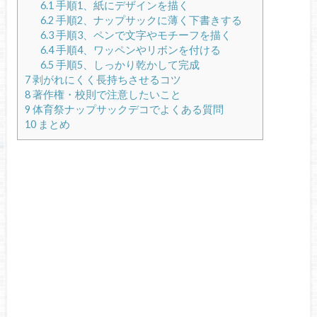
6.1
手順1、紙にデザインを描く
6.2
手順2、ナップサックに薄く下書きする
6.3
手順3、ペンで文字やモチーフを描く
6.4
手順4、ワッペンやリボンを付ける
6.5
手順5、しっかり乾かして完成
7
剥がれにくく長持ちさせるコツ
8
著作権・校則で注意したいこと
9
体育祭ナップサックデコでよくある質問
10
まとめ