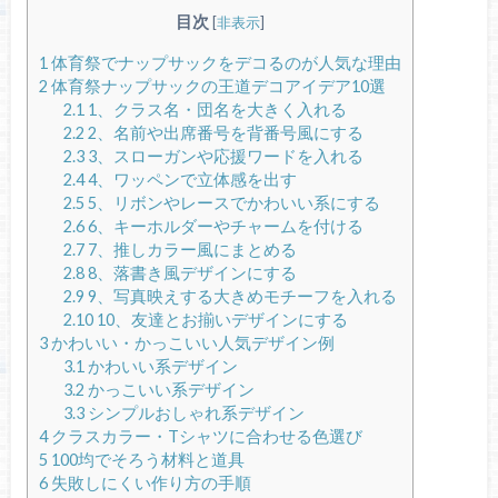
目次
[
非表示
]
1
体育祭でナップサックをデコるのが人気な理由
2
体育祭ナップサックの王道デコアイデア10選
2.1
1、クラス名・団名を大きく入れる
2.2
2、名前や出席番号を背番号風にする
2.3
3、スローガンや応援ワードを入れる
2.4
4、ワッペンで立体感を出す
2.5
5、リボンやレースでかわいい系にする
2.6
6、キーホルダーやチャームを付ける
2.7
7、推しカラー風にまとめる
2.8
8、落書き風デザインにする
2.9
9、写真映えする大きめモチーフを入れる
2.10
10、友達とお揃いデザインにする
3
かわいい・かっこいい人気デザイン例
3.1
かわいい系デザイン
3.2
かっこいい系デザイン
3.3
シンプルおしゃれ系デザイン
4
クラスカラー・Tシャツに合わせる色選び
5
100均でそろう材料と道具
6
失敗しにくい作り方の手順