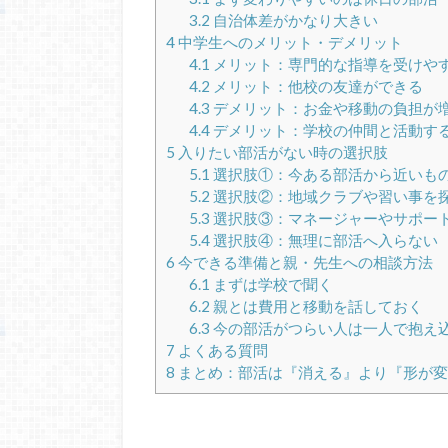
3.2
自治体差がかなり大きい
4
中学生へのメリット・デメリット
4.1
メリット：専門的な指導を受けや
4.2
メリット：他校の友達ができる
4.3
デメリット：お金や移動の負担が
4.4
デメリット：学校の仲間と活動す
5
入りたい部活がない時の選択肢
5.1
選択肢①：今ある部活から近いも
5.2
選択肢②：地域クラブや習い事を
5.3
選択肢③：マネージャーやサポー
5.4
選択肢④：無理に部活へ入らない
6
今できる準備と親・先生への相談方法
6.1
まずは学校で聞く
6.2
親とは費用と移動を話しておく
6.3
今の部活がつらい人は一人で抱え
7
よくある質問
8
まとめ：部活は『消える』より『形が変