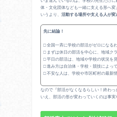
いま進んでいるのは、学校の先生だけに
体・文化団体なども一緒に支える形へ変
いうより、
活動する場所や支える人が変
先に結論！
□ 全国一斉に学校の部活がゼロになる
□ まずは休日の部活を中心に、地域ク
□ 平日の部活は、地域や学校の状況を
□ 進み方は自治体・学校・競技によっ
□ 不安な人は、学校や市区町村の最新
なので『部活がなくなるらしい！終わっ
いえ、部活の形が変わっていくのは事実