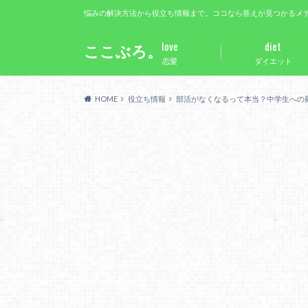
悩みの解決方法から役立ち情報まで。ココなら答えが見つかるメ
love
diet
ここぶろ。
恋愛
ダイエット
HOME
役立ち情報
部活がなくなるって本当？中学生への