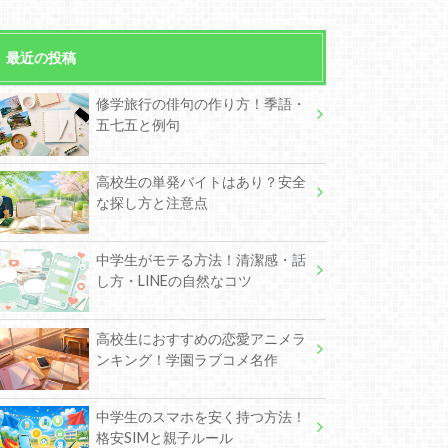
最近の投稿
修学旅行の俳句の作り方！季語・
五七五と例句
高校生の単発バイトはあり？安全
な探し方と注意点
中学生がモテる方法！清潔感・話
し方・LINEの自然なコツ
高校生におすすめの恋愛アニメラ
ンキング！学園ラブコメ名作
中学生のスマホを安く持つ方法！
格安SIMと親子ルール