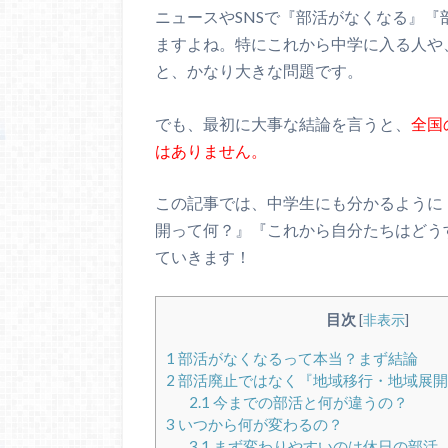
ニュースやSNSで『部活がなくなる』
ますよね。特にこれから中学に入る人や
と、かなり大きな問題です。
でも、最初に大事な結論を言うと、
全国
はありません。
この記事では、中学生にも分かるように
開って何？』『これから自分たちはどう
ていきます！
目次
[
非表示
]
1
部活がなくなるって本当？まず結論
2
部活廃止ではなく『地域移行・地域展開
2.1
今までの部活と何が違うの？
3
いつから何が変わるの？
3.1
まず変わりやすいのは休日の部活