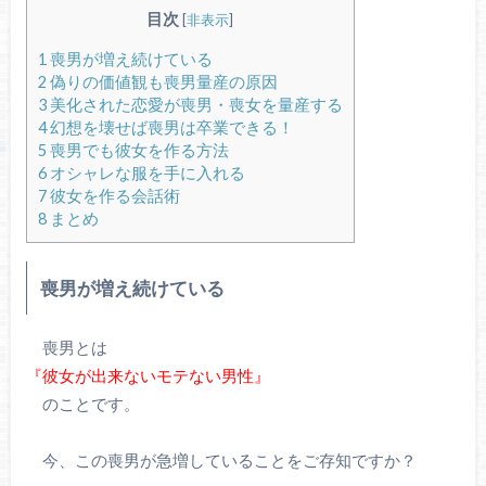
目次
[
非表示
]
1
喪男が増え続けている
2
偽りの価値観も喪男量産の原因
3
美化された恋愛が喪男・喪女を量産する
4
幻想を壊せば喪男は卒業できる！
5
喪男でも彼女を作る方法
6
オシャレな服を手に入れる
7
彼女を作る会話術
8
まとめ
喪男が増え続けている
喪男とは
『彼女が出来ないモテない男性』
のことです。
今、この喪男が急増していることをご存知ですか？