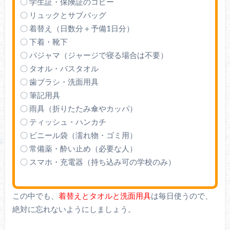
〇 学生証・保険証のコピー
〇 リュックとサブバッグ
〇 着替え（日数分＋予備1日分）
〇 下着・靴下
〇 パジャマ（ジャージで寝る場合は不要）
〇 タオル・バスタオル
〇 歯ブラシ・洗面用具
〇 筆記用具
〇 雨具（折りたたみ傘やカッパ）
〇 ティッシュ・ハンカチ
〇 ビニール袋（濡れ物・ゴミ用）
〇 常備薬・酔い止め（必要な人）
〇 スマホ・充電器（持ち込み可の学校のみ）
この中でも、
着替えとタオルと洗面用具
は毎日使うので、
絶対に忘れないようにしましょう。