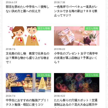
2026.6.19
2018.7.18
部活を辞めたい中学生へ！後悔し
一色海岸でバーベキュー道具がレ
ない決め方と親への伝え方
ンタルできる海の家は？ＢＢＱ禁
止ってマジ？
役立ち情報
役立ち情報
2018.7.6
2019.8.22
文化祭の出し物 教室で出来るの
小学生のプレゼント 女子で高学年
は？簡単な物から盛り上がる物ま
の友達が喜ぶ品物は？予算はいく
で！
ら？
役立ち情報
役立ち情報
2026.7.6
2018.4.22
中学生におすすめの勉強アプリ！
たたら祭りの穴場スポット！交通
テスト勉強・暗記に使うコツ
規制はあるの？花火大会は雨天中