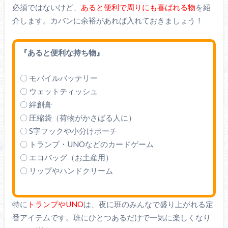
必須ではないけど、
あると便利で周りにも喜ばれる物
を紹
介します。カバンに余裕があれば入れておきましょう！
『あると便利な持ち物』
〇 モバイルバッテリー
〇 ウェットティッシュ
〇 絆創膏
〇 圧縮袋（荷物がかさばる人に）
〇 S字フックや小分けポーチ
〇 トランプ・UNOなどのカードゲーム
〇 エコバッグ（お土産用）
〇 リップやハンドクリーム
特に
トランプやUNO
は、夜に班のみんなで盛り上がれる定
番アイテムです。班にひとつあるだけで一気に楽しくなり