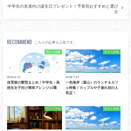
中学生の友達向け誕生日プレゼント！予算別おすすめと選び
方
RECOMMEND
こちらの記事も人気です。
役立ち情報
役立ち情報
2026.6.12
2018.7.24
体育祭の髪型まとめ！中学生・高
一色海岸（葉山）のランチ＆カフ
校生女子向け簡単アレンジ10選
ェ特集！カップルや子連れ別の人
気店！
役立ち情報
役立ち情報