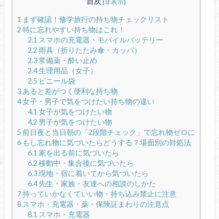
目次
[
非表示
]
1
まず確認！修学旅行の持ち物チェックリスト
2
特に忘れやすい持ち物はこれ！
2.1
スマホの充電器・モバイルバッテリー
2.2
雨具（折りたたみ傘・カッパ）
2.3
常備薬・酔い止め
2.4
生理用品（女子）
2.5
ビニール袋
3
あると差がつく便利な持ち物
4
女子・男子で気をつけたい持ち物の違い
4.1
女子が気をつけたい物
4.2
男子が気をつけたい物
5
前日夜と当日朝の「2段階チェック」で忘れ物ゼロに
6
もし忘れ物に気づいたらどうする？場面別の対処法
6.1
家を出る前に気づいたら
6.2
移動中・集合後に気づいたら
6.3
現地・宿に着いてから気づいたら
6.4
先生・家族・友達への相談のしかた
7
持っていかなくていい物・持ち込み禁止に注意
8
スマホ・充電器・薬・保険証まわりの注意点
8.1
スマホ・充電器