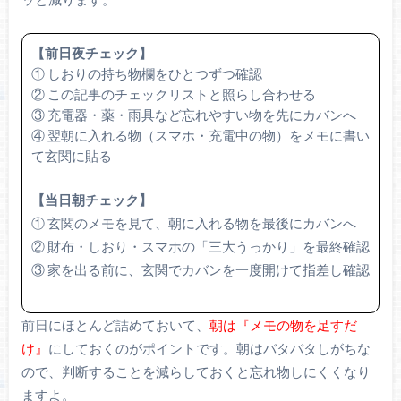
【前日夜チェック】
① しおりの持ち物欄をひとつずつ確認
② この記事のチェックリストと照らし合わせる
③ 充電器・薬・雨具など忘れやすい物を先にカバンへ
④ 翌朝に入れる物（スマホ・充電中の物）をメモに書い
て玄関に貼る
【当日朝チェック】
① 玄関のメモを見て、朝に入れる物を最後にカバンへ
② 財布・しおり・スマホの「三大うっかり」を最終確認
③ 家を出る前に、玄関でカバンを一度開けて指差し確認
前日にほとんど詰めておいて、
朝は『メモの物を足すだ
け』
にしておくのがポイントです。朝はバタバタしがちな
ので、判断することを減らしておくと忘れ物しにくくなり
ますよ。