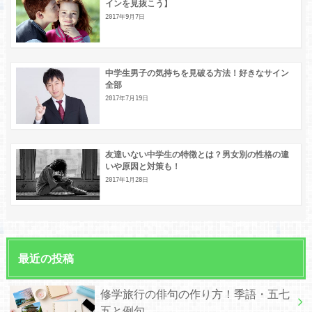
インを見抜こう】
2017年9月7日
中学生男子の気持ちを見破る方法！好きなサイン
全部
2017年7月19日
友達いない中学生の特徴とは？男女別の性格の違
いや原因と対策も！
2017年1月28日
最近の投稿
修学旅行の俳句の作り方！季語・五七
五と例句