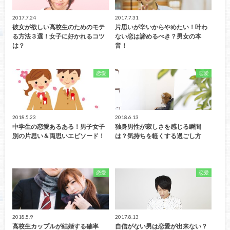
2017.7.24
2017.7.31
彼女が欲しい高校生のためのモテ
片思いが辛いからやめたい！叶わ
る方法３選！女子に好かれるコツ
ない恋は諦めるべき？男女の本
は？
音！
恋愛
恋愛
2018.5.23
2018.6.13
中学生の恋愛あるある！男子女子
独身男性が寂しさを感じる瞬間
別の片思い＆両思いエピソード！
は？気持ちを軽くする過ごし方
恋愛
恋愛
2018.5.9
2017.8.13
高校生カップルが結婚する確率
自信がない男は恋愛が出来ない？