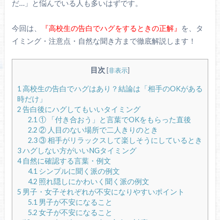
だ…」と悩んでいる人も多いはずです。
今回は、
『高校生の告白でハグをするときの正解』
を、タ
イミング・注意点・自然な聞き方まで徹底解説します！
目次
[
非表示
]
1
高校生の告白でハグはあり？結論は「相手のOKがある
時だけ」
2
告白後にハグしてもいいタイミング
2.1
① 「付き合おう」と言葉でOKをもらった直後
2.2
② 人目のない場所で二人きりのとき
2.3
③ 相手がリラックスして楽しそうにしているとき
3
ハグしない方がいいNGタイミング
4
自然に確認する言葉・例文
4.1
シンプルに聞く派の例文
4.2
照れ隠しにかわいく聞く派の例文
5
男子・女子それぞれが不安になりやすいポイント
5.1
男子が不安になること
5.2
女子が不安になること