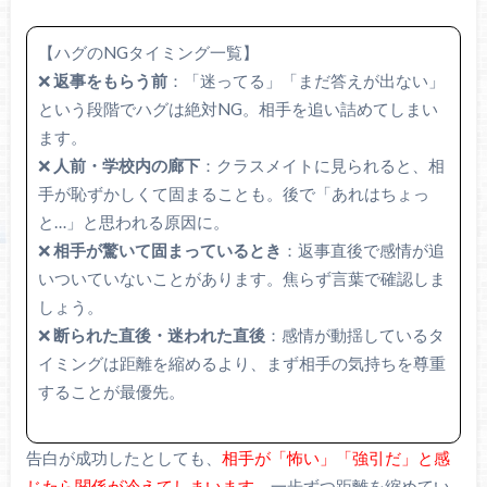
【ハグのNGタイミング一覧】
❌
返事をもらう前
：「迷ってる」「まだ答えが出ない」
という段階でハグは絶対NG。相手を追い詰めてしまい
ます。
❌
人前・学校内の廊下
：クラスメイトに見られると、相
手が恥ずかしくて固まることも。後で「あれはちょっ
と…」と思われる原因に。
❌
相手が驚いて固まっているとき
：返事直後で感情が追
いついていないことがあります。焦らず言葉で確認しま
しょう。
❌
断られた直後・迷われた直後
：感情が動揺しているタ
イミングは距離を縮めるより、まず相手の気持ちを尊重
することが最優先。
告白が成功したとしても、
相手が「怖い」「強引だ」と感
じたら関係が冷えてしまいます
。一歩ずつ距離を縮めてい