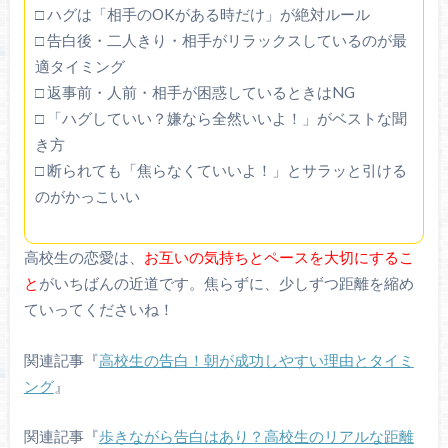
□ ハグは「相手のOKがある時だけ」が絶対ルール
□ 告白後・二人きり・相手がリラックスしているのが最
適タイミング
□ 返事前・人前・相手が困惑しているときはNG
□ 「ハグしていい？嫌なら全然いいよ！」がベストな聞
き方
□ 断られても「焦らなくていいよ！」とサラッと引ける
のがかっこいい
高校生の恋愛は、
お互いの気持ちとペースを大切にするこ
と
がいちばんの近道です。焦らずに、少しずつ距離を縮め
ていってくださいね！
関連記事『
高校生の告白！朝が成功しやすい理由とタイミ
ング
』
関連記事『
歩きながら告白はあり？高校生のリアルな距離