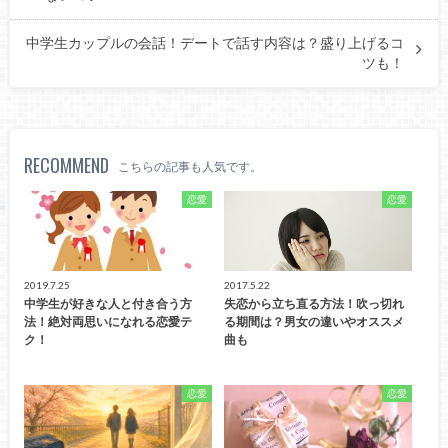
中学生カップルの会話！デートで話す内容は？盛り上げるコ
ツも！
RECOMMEND
こちらの記事も人気です。
恋愛
恋愛
2019.7.25
2017.5.22
中学生が好きな人と付き合う方
失恋から立ち直る方法！吹っ切れ
法！絶対両思いになれる恋愛テ
る期間は？男女の違いやオススメ
ク！
曲も
恋愛
恋愛