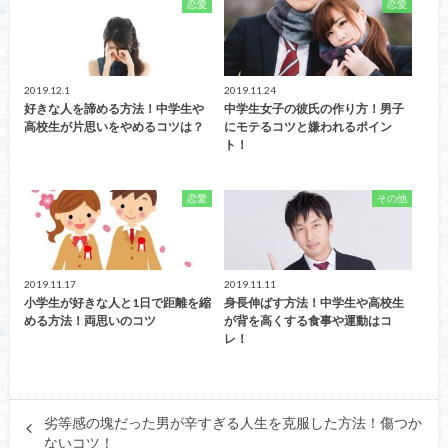
恋愛
恋愛
2019.12.1
2019.11.24
好きな人を諦める方法！中学生や
中学生女子の彼氏の作り方！男子
高校生が片思いをやめるコツは？
にモテるコツと嫌われるポイン
ト！
恋愛
その他
2019.11.17
2019.11.11
小学生が好きな人と1日で距離を縮
身長伸ばす方法！中学生や高校生
める方法！両思いのコツ
が背を高くする食事や運動はコ
レ！
劣等感の塊だった男が辛すぎる人生を克服した方法！傷つか
ないコツ！