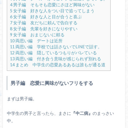
4
男子編 そもそも恋愛にさほど興味がない
5
女子編 好きな人をつい目で追ってしまう
6
女子編 好きな人と目が合うと喜ぶ
7
女子編 友だちに頼んで告白する
8
女子編 先輩を好きになりやすい
9
女子編 おまじないに頼る
10
両思い編 デートは近所
11
両思い編 学校では話さないでLINEで話す。
12
両思い編 隠しているつもりがバレている
13
両思い編 付き合う意味が感じられず別れる
14
まとめ 中学生の恋愛あるあるは誰もが通る道
男子編 恋愛に興味がないフリをする
まずは男子編。
中学生の男子と言ったら、まさに
『中二病』
のまっさい
中。