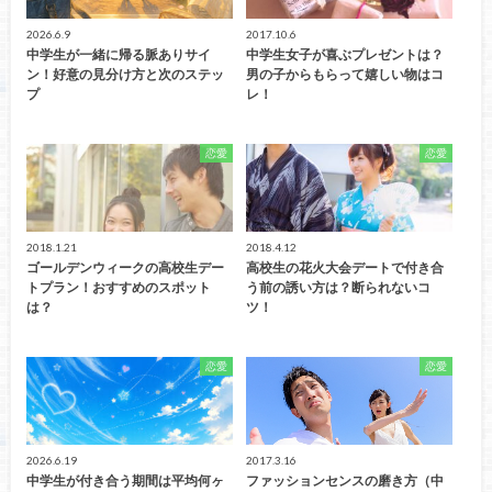
2026.6.9
2017.10.6
中学生が一緒に帰る脈ありサイ
中学生女子が喜ぶプレゼントは？
ン！好意の見分け方と次のステッ
男の子からもらって嬉しい物はコ
プ
レ！
恋愛
恋愛
2018.1.21
2018.4.12
ゴールデンウィークの高校生デー
高校生の花火大会デートで付き合
トプラン！おすすめのスポット
う前の誘い方は？断られないコ
は？
ツ！
恋愛
恋愛
2026.6.19
2017.3.16
中学生が付き合う期間は平均何ヶ
ファッションセンスの磨き方（中