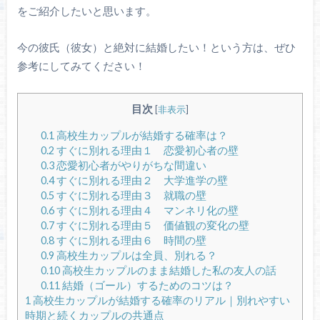
をご紹介したいと思います。
今の彼氏（彼女）と絶対に結婚したい！という方は、ぜひ
参考にしてみてください！
目次
[
非表示
]
0.1
高校生カップルが結婚する確率は？
0.2
すぐに別れる理由１ 恋愛初心者の壁
0.3
恋愛初心者がやりがちな間違い
0.4
すぐに別れる理由２ 大学進学の壁
0.5
すぐに別れる理由３ 就職の壁
0.6
すぐに別れる理由４ マンネリ化の壁
0.7
すぐに別れる理由５ 価値観の変化の壁
0.8
すぐに別れる理由６ 時間の壁
0.9
高校生カップルは全員、別れる？
0.10
高校生カップルのまま結婚した私の友人の話
0.11
結婚（ゴール）するためのコツは？
1
高校生カップルが結婚する確率のリアル｜別れやすい
時期と続くカップルの共通点