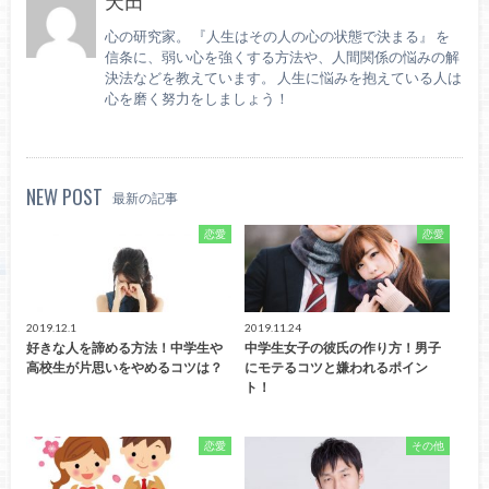
天田
心の研究家。 『人生はその人の心の状態で決まる』 を
信条に、弱い心を強くする方法や、人間関係の悩みの解
決法などを教えています。 人生に悩みを抱えている人は
心を磨く努力をしましょう！
NEW POST
最新の記事
恋愛
恋愛
2019.12.1
2019.11.24
好きな人を諦める方法！中学生や
中学生女子の彼氏の作り方！男子
高校生が片思いをやめるコツは？
にモテるコツと嫌われるポイン
ト！
恋愛
その他