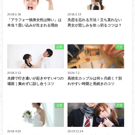
2018.6.18
2018.2.13
「アラフォー独身女性は怖い」は
失恋を忘れる方法！立ち直れない
本当？思い込みが生まれる理由
男女が悲しみを吹っ切るコツは？
恋愛
恋愛
2018.3.12
2026.7.2
夫婦で行き違いが起きやすい4つの
高校生カップルは何ヶ月続く？別
場面｜責めずに話し合うコツ
れやすい時期と長続きのコツ
恋愛
恋愛
2018.9.20
2019.11.24