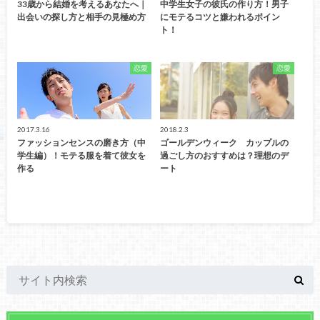
33歳から結婚を考えるあなたへ｜
中学生女子の彼氏の作り方！男子
出会いの探し方と相手の見極め方
にモテるコツと嫌われるポイン
ト！
恋愛
恋愛
2017.3.16
2018.2.3
ファッションセンスの磨き方（中
ゴールデンウィーク カップルの
学生編）！モテる服を着て彼女を
過ごし方のおすすめは？理想のデ
作る
ート