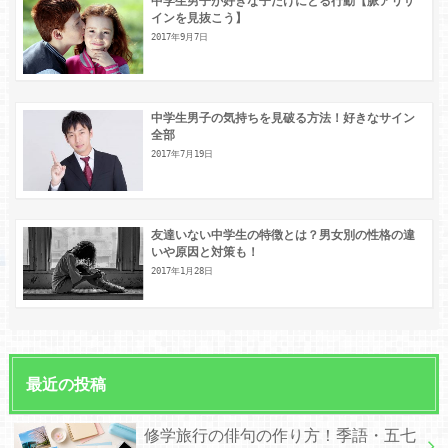
中学生男子が好きな子だけにとる行動【脈アリサ
インを見抜こう】
2017年9月7日
中学生男子の気持ちを見破る方法！好きなサイン
全部
2017年7月19日
友達いない中学生の特徴とは？男女別の性格の違
いや原因と対策も！
2017年1月28日
最近の投稿
修学旅行の俳句の作り方！季語・五七