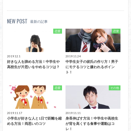
NEW POST
最新の記事
恋愛
恋愛
2019.12.1
2019.11.24
好きな人を諦める方法！中学生や
中学生女子の彼氏の作り方！男子
高校生が片思いをやめるコツは？
にモテるコツと嫌われるポイン
ト！
恋愛
その他
2019.11.17
2019.11.11
小学生が好きな人と1日で距離を縮
身長伸ばす方法！中学生や高校生
める方法！両思いのコツ
が背を高くする食事や運動はコ
レ！