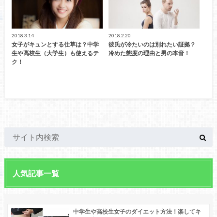
2018.3.14
2018.2.20
女子がキュンとする仕草は？中学
彼氏が冷たいのは別れたい証拠？
生や高校生（大学生）も使えるテ
冷めた態度の理由と男の本音！
ク！
人気記事一覧
中学生や高校生女子のダイエット方法！楽してキ