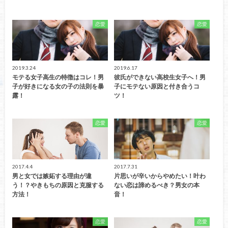
恋愛
恋愛
2019.3.24
2019.6.17
モテる女子高生の特徴はコレ！男
彼氏ができない高校生女子へ！男
子が好きになる女の子の法則を暴
子にモテない原因と付き合うコ
露！
ツ！
恋愛
恋愛
2017.4.4
2017.7.31
男と女では嫉妬する理由が違
片思いが辛いからやめたい！叶わ
う！？やきもちの原因と克服する
ない恋は諦めるべき？男女の本
方法！
音！
恋愛
恋愛