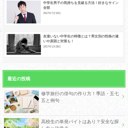
中学生男子の気持ちを見破る方法！好きなサイン
全部
2017年7月19日
友達いない中学生の特徴とは？男女別の性格の違
いや原因と対策も！
2017年1月28日
最近の投稿
修学旅行の俳句の作り方！季語・五七
五と例句
高校生の単発バイトはあり？安全な探