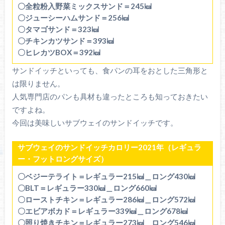
〇全粒粉入野菜ミックスサンド＝245㎉
〇ジューシーハムサンド＝256㎉
〇タマゴサンド＝323㎉
〇チキンカツサンド＝393㎉
〇ヒレカツBOX＝392㎉
サンドイッチといっても、食パンの耳をおとした三角形と
は限りません。
人気専門店のパンも具材も違ったところも知っておきたい
ですよね。
今回は美味しいサブウェイのサンドイッチです。
サブウェイのサンドイッチカロリー2021年（レギュラ
ー・フットロングサイズ）
〇ベジーテライト＝レギュラー215㎉＿ロング430㎉
〇BLT＝レギュラー330㎉＿ロング660㎉
〇ローストチキン＝レギュラー286㎉＿ロング572㎉
〇エビアボカド＝レギュラー339㎉＿ロング678㎉
〇照り焼きチキン＝レギュラー273㎉＿ロング546㎉