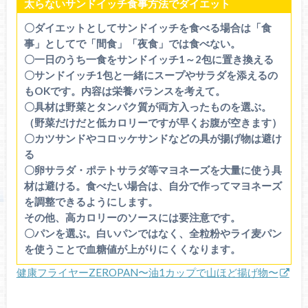
太らないサンドイッチ食事方法でダイエット
〇ダイエットとしてサンドイッチを食べる場合は「食
事」としてで「間食」「夜食」では食べない。
〇一日のうち一食をサンドイッチ1～2包に置き換える
〇サンドイッチ1包と一緒にスープやサラダを添えるの
もOKです。内容は栄養バランスを考えて。
〇具材は野菜とタンパク質が両方入ったものを選ぶ。
（野菜だけだと低カロリーですが早くお腹が空きます）
〇カツサンドやコロッケサンドなどの具が揚げ物は避け
る
〇卵サラダ・ポテトサラダ等マヨネーズを大量に使う具
材は避ける。食べたい場合は、自分で作ってマヨネーズ
を調整できるようにします。
その他、高カロリーのソースには要注意です。
〇パンを選ぶ。白いパンではなく、全粒粉やライ麦パン
を使うことで血糖値が上がりにくくなります。
健康フライヤーZEROPAN〜油1カップで山ほど揚げ物〜