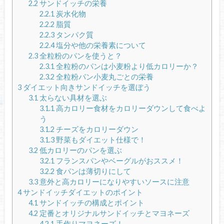
2.2
サンドイッチの栄養
2.2.1
炭水化物
2.2.2
脂質
2.2.3
タンパク質
2.2.4
塩分や他の栄養素について
2.3
全粒粉のパンを使うと？
2.3.1
全粒粉のパンは小麦粉より低カロリーか？
2.3.2
全粒粉パン小麦丸ごとの栄養
3
ダイエット向きサンドイッチを選ぼう
3.1
太らない具材を選ぶ
3.1.1
高カロリー食材をカロリーダウンして食べよ
う
3.1.2
チーズをカロリーダウン
3.1.3
野菜もダイエット仕様で！
3.2
低カロリーのパンを選ぶ
3.2.1
フランスパンやベーグルがおススメ！
3.2.2
食パンは薄切りにして
3.3
意外と高カロリーになりやすいソースに注意
4
サンドイッチダイエットのポイント
4.1
サンドイッチの構成とポイント
4.2
定番とオリジナルサンドイッチとマヨネーズ
4.2.1
手作りマヨネーズ！