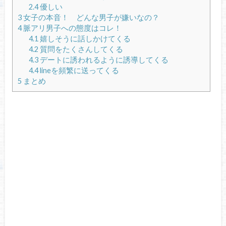
2.4
優しい
3
女子の本音！ どんな男子が嫌いなの？
4
脈アリ男子への態度はコレ！
4.1
嬉しそうに話しかけてくる
4.2
質問をたくさんしてくる
4.3
デートに誘われるように誘導してくる
4.4
lineを頻繁に送ってくる
5
まとめ