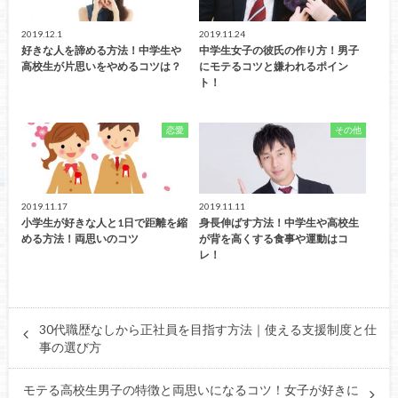
2019.12.1
2019.11.24
好きな人を諦める方法！中学生や
中学生女子の彼氏の作り方！男子
高校生が片思いをやめるコツは？
にモテるコツと嫌われるポイン
ト！
恋愛
その他
2019.11.17
2019.11.11
小学生が好きな人と1日で距離を縮
身長伸ばす方法！中学生や高校生
める方法！両思いのコツ
が背を高くする食事や運動はコ
レ！
30代職歴なしから正社員を目指す方法｜使える支援制度と仕
事の選び方
モテる高校生男子の特徴と両思いになるコツ！女子が好きに