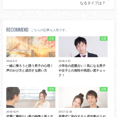
なるタイプは？
RECOMMEND
こちらの記事も人気です。
恋愛
恋愛
2026.6.9
2018.3.10
一緒に帰ろうと誘う男子の心理！
小学生の恋愛占い！気になる男子
声のかけ方と成功する誘い方
や女子との相性や両思い度チェッ
ク！
恋愛
恋愛
2018.4.24
2017.12.18
恋愛に興味ない男の特徴と落とす
卒業式に告白すると成功率が上が