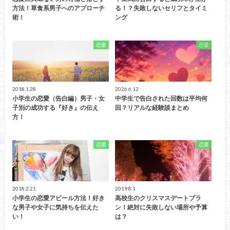
方法！草食系男子へのアプローチ
る！？失敗しないセリフとタイミ
術！
ング
恋愛
恋愛
2018.1.28
2026.6.12
小学生の恋愛（告白編）男子・女
中学生で告白された回数は平均何
子別の成功する『好き』の伝え
回？リアルな経験談まとめ
方！
恋愛
恋愛
2018.2.21
2019.8.1
小学生の恋愛アピール方法！好き
高校生のクリスマスデートプラ
な男子や女子に気持ちを伝えた
ン！絶対に失敗しない場所や予算
い！
は？