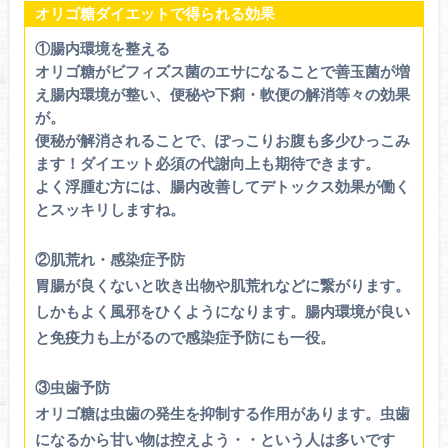
オリゴ糖ダイエットで得られる効果
①腸内環境を整える
オリゴ糖がビフィズス菌のエサになることで善玉菌が増
え腸内環境が整い、便秘や下痢・軟便の解消等々の効果
が。
便秘が解消されることで、ぽっこりお腹も多少ひっこみ
ます！ダイエット必須の代謝向上も期待できます。
よく浮腫む方には、腸内改善してデトックス効果が働く
とスッキリしますね。
②肌荒れ・感染症予防
胃腸が良くないと吹き出物や肌荒れなどに繋がります。
しかもよく風邪をひくようになります。腸内環境が良い
と免疫力も上がるので感染症予防にも一役。
③虫歯予防
オリゴ糖は虫歯の発生を抑制する作用があります。虫歯
になるから甘い物は控えよう・・という人は多いです