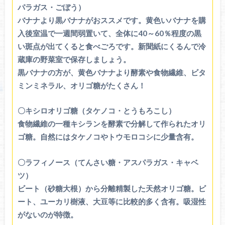
パラガス・ごぼう）
バナナより黒バナナがおススメです。黄色いバナナを購
入後室温で一週間弱置いて、全体に40～60％程度の黒
い斑点が出てくると食べごろです。新聞紙にくるんで冷
蔵庫の野菜室で保存しましょう。
黒バナナの方が、黄色バナナより酵素や食物繊維、ビタ
ミンミネラル、オリゴ糖がたくさん！
〇キシロオリゴ糖（タケノコ・とうもろこし）
食物繊維の一種キシランを酵素で分解して作られたオリ
ゴ糖。自然にはタケノコやトウモロコシに少量含有。
〇ラフィノース（てんさい糖・アスパラガス・キャベ
ツ）
ビート（砂糖大根）から分離精製した天然オリゴ糖。ビ
ート、ユーカリ樹液、大豆等に比較的多く含有。吸湿性
がないのが特徴。