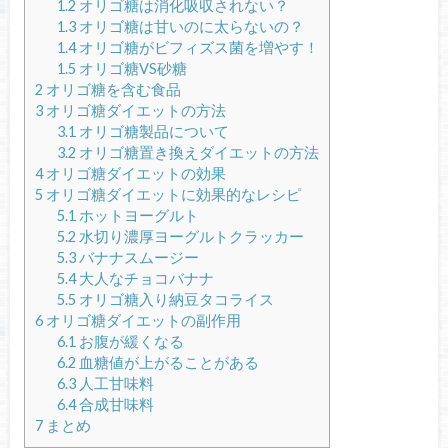
1.2
オリゴ糖は消化吸収されない？
1.3
オリゴ糖は甘いのに太らないの？
1.4
オリゴ糖がビフィズス菌を増やす！
1.5
オリゴ糖VS砂糖
2
オリゴ糖を含む食品
3
オリゴ糖ダイエットの方法
3.1
オリゴ糖製品について
3.2
オリゴ糖置き換えダイエットの方法
4
オリゴ糖ダイエットの効果
5
オリゴ糖ダイエットに効果的なレシピ
5.1
ホットヨーグルト
5.2
水切り濃厚ヨーグルトクラッカー
5.3
バナナスムージー
5.4
大人なチョコバナナ
5.5
オリゴ糖入り納豆タコライス
6
オリゴ糖ダイエットの副作用
6.1
お腹が緩くなる
6.2
血糖値が上がることがある
6.3
人工甘味料
6.4
合成甘味料
7
まとめ