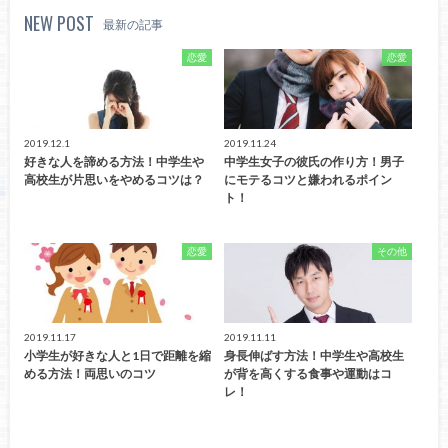
NEW POST
最新の記事
恋愛
恋愛
2019.12.1
2019.11.24
好きな人を諦める方法！中学生や
中学生女子の彼氏の作り方！男子
高校生が片思いをやめるコツは？
にモテるコツと嫌われるポイン
ト！
恋愛
その他
2019.11.17
2019.11.11
小学生が好きな人と1日で距離を縮
身長伸ばす方法！中学生や高校生
める方法！両思いのコツ
が背を高くする食事や運動はコ
レ！