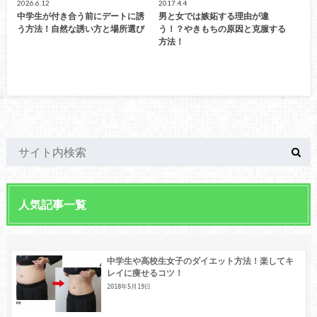
2026.6.12
2017.4.4
中学生が付き合う前にデートに誘
男と女では嫉妬する理由が違
う方法！自然な誘い方と場所選び
う！？やきもちの原因と克服する
方法！
人気記事一覧
中学生や高校生女子のダイエット方法！楽してキ
レイに痩せるコツ！
2018年5月19日