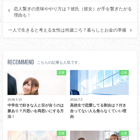
恋人繋ぎの意味ややり方は？彼氏（彼女）が手を繋ぎたがる
理由も！
一人で生きると考える女性は何歳ごろ？暮らしとお金の準備
RECOMMEND
こちらの記事も人気です。
恋愛
恋愛
2018.5.13
2026.7.3
中学生で好きな人と目が合うのは
高校生で恋愛してる割合は？付き
脈あり？片思いを両思いにする方
合ってない人も焦らなくていい理
法！
由
恋愛
恋愛