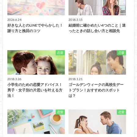
2026.6.24
2018.3.15
好きな人とのLINEでやらかした！
結婚前に確かめたい4つのこと｜迷
謝り方と挽回のコツ
ったときの話し合い方と相談先
恋愛
恋愛
2018.3.26
2018.1.21
小学生のための恋愛アドバイス！
ゴールデンウィークの高校生デー
男子・女子別の片思いを叶える方
トプラン！おすすめのスポット
法！
は？
恋愛
恋愛