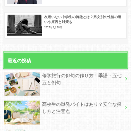
友達いない中学生の特徴とは？男女別の性格の違
いや原因と対策も！
2017年1月28日
最近の投稿
修学旅行の俳句の作り方！季語・五七
五と例句
高校生の単発バイトはあり？安全な探
し方と注意点