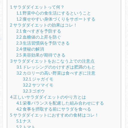
1
サラダダイエットって何？
1.1
野菜中心の食生活にするということ
1.2
痩せやすい身体づくりをサポートする
2
サラダダイエットの効果はコレ！
2.1
食べすぎを予防する
2.2
血糖値の上昇を防ぐ
2.3
生活習慣病を予防できる
2.4
便秘の解消
2.5
美容効果が期待できる
3
サラダダイエットをおこなう上での注意点
3.1
ドレッシングのかけすぎは肥満のもと
3.2
カロリーの高い野菜は食べすぎに注意
3.2.1
ジャガイモ
3.2.2
サツマイモ
3.2.3
ゴボウ
4
正しいサラダダイエットのやり方とは
4.1
栄養バランスを配慮した組み合わせにする
4.2
食事を摂取する前にサラダを食べる
5
サラダダイエットにおすすめの食材はコレ！
5.1
ナス
5.2
トマト