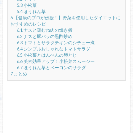
5.3
小松菜
5.4
ほうれん草
6
【健康のプロが伝授！】野菜を使用したダイエットに
おすすめのレシピ
6.1
ナスと鶏むね肉の焼き煮
6.2
ナスと豚バラの黒酢炒め
6.3
トマトとサラダチキンのシチュー煮
6.4
シンプルおしゃれなトマトサラダ
6.5
小松菜とはんぺんの卵とじ
6.6
美容効果アップ！小松菜スムージー
6.7
ほうれん草とベーコンのサラダ
7
まとめ