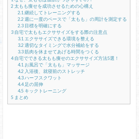
2
太もも痩せを成功させるための心構え
2.1
継続してトレーニングする
2.2
週に一度のペースで「太もも」の周計を測定する
2.3
目標を明確にする
3
自宅で太ももエクササイズをする際の注意点
3.1
エクササイズできる環境を整える
3.2
適切なタイミングで水分補給をする
3.3
筋肉を休ませてあげる時間をつくる
4
自宅でできる太もも痩せのエクササイズ方法5選！
4.1
お風呂で「太もも」マッサージ
4.2
入浴後、就寝前のストレッチ
4.3
ハーフスクワット
4.4
足の屈伸
4.5
キックトレーニング
5
まとめ