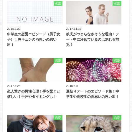
恋愛
恋愛
2018.1.20
2017.11.18
中学生の恋愛エピソード（男子女
彼氏がつまらなさそうな理由！デ
子）！胸キュンの両思いの思い
ート中に冷めているのは別れる前
出！
兆？
恋愛
恋愛
2017.5.24
2018.4.3
恋人繋ぎの男性心理！手を繋ぐと
夏祭りデートのエピソード集！中
嬉しい？手汗やタイミングも！
学生や高校生の両思いの思い出！
恋愛
恋愛