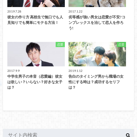
2019.7.28
2017.1.22
彼女の作り方 高校生で無口でも人
劣等感が強い男女は恋愛が不安?コ
見知りでも簡単にモテる方法！
ンプレックスを治して恋人を作ろ
う!
恋愛
恋愛
2017.9.9
2019.1.12
中学生男子の本音（恋愛編）彼女
告白のタイミング男から職場の女
は欲しい？いらない？好きな女子
性にする時は？成功するセリフ
は？
は？