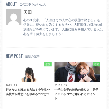
ABOUT
この記事をかいた人
天田
心の研究家。 『人生はその人の心の状態で決まる』 を
信条に、弱い心を強くする方法や、人間関係の悩みの解
決法などを教えています。 人生に悩みを抱えている人は
心を磨く努力をしましょう！
NEW POST
最新の記事
恋愛
恋愛
2019.12.1
2019.11.24
好きな人を諦める方法！中学生や
中学生女子の彼氏の作り方！男子
高校生が片思いをやめるコツは？
にモテるコツと嫌われるポイン
ト！