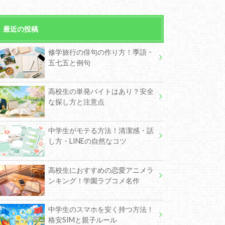
最近の投稿
修学旅行の俳句の作り方！季語・
五七五と例句
高校生の単発バイトはあり？安全
な探し方と注意点
中学生がモテる方法！清潔感・話
し方・LINEの自然なコツ
高校生におすすめの恋愛アニメラ
ンキング！学園ラブコメ名作
中学生のスマホを安く持つ方法！
格安SIMと親子ルール