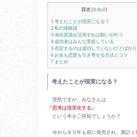
目次
[
非表示
]
1
考えたことが現実になる？
2
私の体験談
3
潜在意識を活用すれば願いが叶う
4
成功者はみんな実践している
5
否定するのは成功していないひとばかり
6
お金も恋愛も引き寄せる方法とコツ
7
まとめ
考えたことが現実になる？
突然ですが、みなさんは
『思考は現実化する』
という本をご存知でしょうか？
今から８０年も前に発売され、累計１