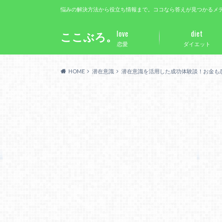
悩みの解決方法から役立ち情報まで。ココなら答えが見つかるメ
love
diet
ここぶろ。
恋愛
ダイエット
HOME
潜在意識
潜在意識を活用した成功体験談！お金も