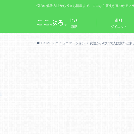
悩みの解決方法から役立ち情報まで。ココなら答えが見つかるメ
love
diet
ここぶろ。
恋愛
ダイエット
HOME
コミュニケーション
友達がいない大人は意外と多