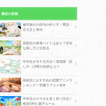
最近の投稿
修学旅行の俳句の作り方！季語・
五七五と例句
高校生の単発バイトはあり？安全
な探し方と注意点
中学生がモテる方法！清潔感・話
し方・LINEの自然なコツ
高校生におすすめの恋愛アニメラ
ンキング！学園ラブコメ名作
中学生のスマホを安く持つ方法！
格安SIMと親子ルール