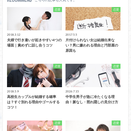
恋愛
恋愛
2018.3.12
2017.5.5
夫婦で行き違いが起きやすい4つの
片付けられない女は結婚出来な
場面｜責めずに話し合うコツ
い？男に嫌われる理由と汚部屋の
原因も
恋愛
恋愛
2018.5.9
2026.7.15
高校生カップルが結婚する確率
中学生男子が急に冷たくなる理
は？すぐ別れる理由やゴールする
由！脈なし・照れ隠しの見分け方
コツ！
恋愛
恋愛