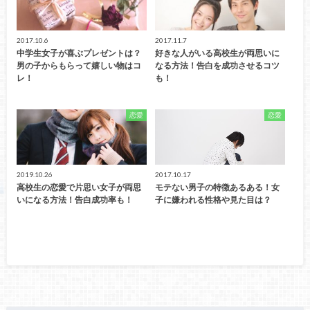
2017.10.6
2017.11.7
中学生女子が喜ぶプレゼントは？
好きな人がいる高校生が両思いに
男の子からもらって嬉しい物はコ
なる方法！告白を成功させるコツ
レ！
も！
恋愛
恋愛
2019.10.26
2017.10.17
高校生の恋愛で片思い女子が両思
モテない男子の特徴あるある！女
いになる方法！告白成功率も！
子に嫌われる性格や見た目は？