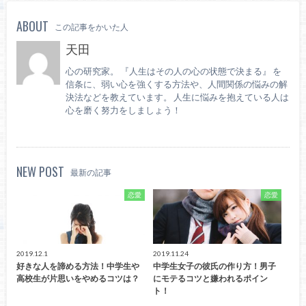
ABOUT
この記事をかいた人
天田
心の研究家。 『人生はその人の心の状態で決まる』 を
信条に、弱い心を強くする方法や、人間関係の悩みの解
決法などを教えています。 人生に悩みを抱えている人は
心を磨く努力をしましょう！
NEW POST
最新の記事
恋愛
恋愛
2019.12.1
2019.11.24
好きな人を諦める方法！中学生や
中学生女子の彼氏の作り方！男子
高校生が片思いをやめるコツは？
にモテるコツと嫌われるポイン
ト！