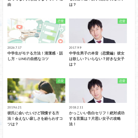
由
は？
恋愛
恋愛
2026.7.17
2017.9.9
中学生がモテる方法！清潔感・話
中学生男子の本音（恋愛編）彼女
し方・LINEの自然なコツ
は欲しい？いらない？好きな女子
は？
恋愛
恋愛
2019.6.21
2018.2.11
彼氏に会いたいけど我慢する方
かっこいい告白セリフ！絶対成功
法！会えない寂しさを紛らわすコ
する言葉は？片思い女子の攻略
ツは？
法！