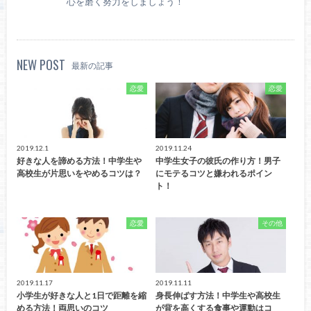
心を磨く努力をしましょう！
NEW POST
最新の記事
恋愛
恋愛
2019.12.1
2019.11.24
好きな人を諦める方法！中学生や
中学生女子の彼氏の作り方！男子
高校生が片思いをやめるコツは？
にモテるコツと嫌われるポイン
ト！
恋愛
その他
2019.11.17
2019.11.11
小学生が好きな人と1日で距離を縮
身長伸ばす方法！中学生や高校生
める方法！両思いのコツ
が背を高くする食事や運動はコ