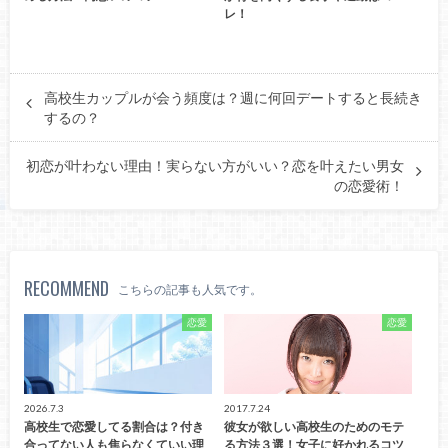
レ！
高校生カップルが会う頻度は？週に何回デートすると長続き
するの？
初恋が叶わない理由！実らない方がいい？恋を叶えたい男女
の恋愛術！
RECOMMEND
こちらの記事も人気です。
恋愛
恋愛
2026.7.3
2017.7.24
高校生で恋愛してる割合は？付き
彼女が欲しい高校生のためのモテ
合ってない人も焦らなくていい理
る方法３選！女子に好かれるコツ