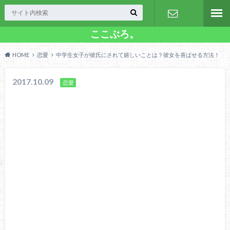
ここぶろ。
お問い合わ
HOME
恋愛
中学生女子が彼氏にされて嬉しいことは？彼女を喜ばせる方法！
せ
2017.10.09
恋愛