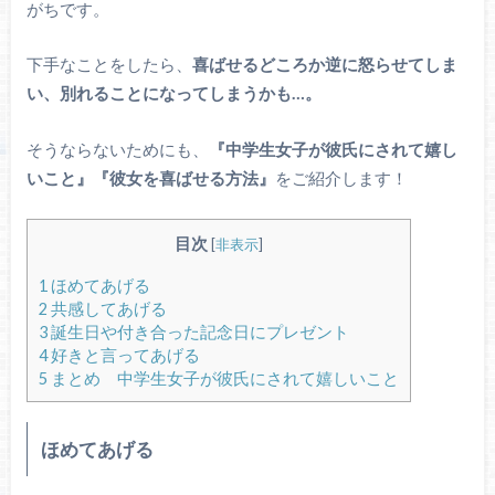
がちです。
下手なことをしたら、
喜ばせるどころか逆に怒らせてしま
い、別れることになってしまうかも…。
そうならないためにも、
『中学生女子が彼氏にされて嬉し
いこと』『彼女を喜ばせる方法』
をご紹介します！
目次
[
非表示
]
1
ほめてあげる
2
共感してあげる
3
誕生日や付き合った記念日にプレゼント
4
好きと言ってあげる
5
まとめ 中学生女子が彼氏にされて嬉しいこと
ほめてあげる