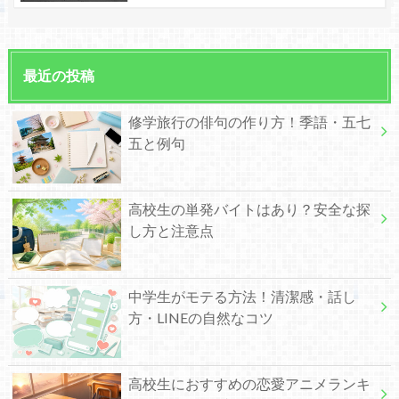
最近の投稿
修学旅行の俳句の作り方！季語・五七
五と例句
高校生の単発バイトはあり？安全な探
し方と注意点
中学生がモテる方法！清潔感・話し
方・LINEの自然なコツ
高校生におすすめの恋愛アニメランキ