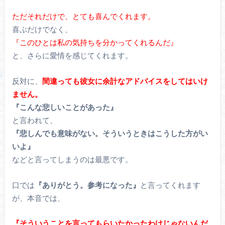
ただそれだけで、とても喜んでくれます。
喜ぶだけでなく、
『このひとは私の気持ちを分かってくれるんだ』
と、さらに愛情を感じてくれます。
反対に、
間違っても彼女に余計なアドバイスをしてはいけ
ません。
『こんな悲しいことがあった』
と言われて、
『悲しんでも意味がない。そういうときはこうした方がい
いよ』
などと言ってしまうのは最悪です。
口では
『ありがとう。参考になった』
と言ってくれます
が、本音では、
『そういうことを言ってもらいたかったわけじゃないんだ