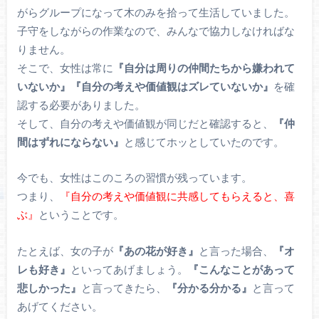
がらグループになって木のみを拾って生活していました。
子守をしながらの作業なので、みんなで協力しなければな
りません。
そこで、女性は常に
『自分は周りの仲間たちから嫌われて
いないか』『自分の考えや価値観はズレていないか』
を確
認する必要がありました。
そして、自分の考えや価値観が同じだと確認すると、
『仲
間はずれにならない』
と感じてホッとしていたのです。
今でも、女性はこのころの習慣が残っています。
つまり、
『自分の考えや価値観に共感してもらえると、喜
ぶ』
ということです。
たとえば、女の子が
『あの花が好き』
と言った場合、
『オ
レも好き』
といってあげましょう。
『こんなことがあって
悲しかった』
と言ってきたら、
『分かる分かる』
と言って
あげてください。