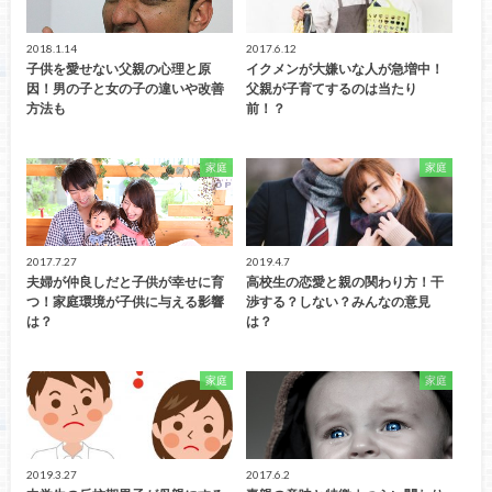
2018.1.14
2017.6.12
子供を愛せない父親の心理と原
イクメンが大嫌いな人が急増中！
因！男の子と女の子の違いや改善
父親が子育てするのは当たり
方法も
前！？
家庭
家庭
2017.7.27
2019.4.7
夫婦が仲良しだと子供が幸せに育
高校生の恋愛と親の関わり方！干
つ！家庭環境が子供に与える影響
渉する？しない？みんなの意見
は？
は？
家庭
家庭
2019.3.27
2017.6.2