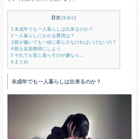
目次
[
非表示
]
1
未成年でも一人暮らしは出来るのか？
2
一人暮らしにかかる費用は？
3
親が嫌いでも一緒に暮らさなければいけないの？
4
親を反面教師にしよう
5
それでも親と暮らすのが嫌なら…
6
まとめ
未成年でも一人暮らしは出来るのか？