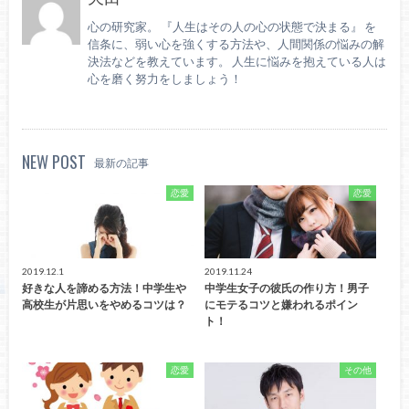
心の研究家。 『人生はその人の心の状態で決まる』 を
信条に、弱い心を強くする方法や、人間関係の悩みの解
決法などを教えています。 人生に悩みを抱えている人は
心を磨く努力をしましょう！
NEW POST
最新の記事
恋愛
恋愛
2019.12.1
2019.11.24
好きな人を諦める方法！中学生や
中学生女子の彼氏の作り方！男子
高校生が片思いをやめるコツは？
にモテるコツと嫌われるポイン
ト！
恋愛
その他