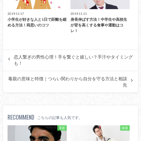
2019.11.17
2019.11.11
小学生が好きな人と1日で距離を縮
身長伸ばす方法！中学生や高校生
める方法！両思いのコツ
が背を高くする食事や運動はコ
レ！
恋人繋ぎの男性心理！手を繋ぐと嬉しい？手汗やタイミング
も！
毒親の意味と特徴｜つらい関わりから自分を守る方法と相談
先
RECOMMEND
こちらの記事も人気です。
家庭
家庭