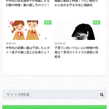
中学生の反抗期男子が母親にする
毒親の意味と特徴｜つらい関わり
行動や特徴！親の接し方のコツ！
から自分を守る方法と相談先
家庭
家庭
2018.4.2
2019.6.23
中学生の恋愛に親は干渉しちゃダ
子育てに向いてない人の特徴や性
メ？息子や娘に恋人が出来たら？
格は？育児のイライラの原因と対
処法