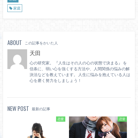
家庭
ABOUT
この記事をかいた人
天田
心の研究家。 『人生はその人の心の状態で決まる』 を
信条に、弱い心を強くする方法や、人間関係の悩みの解
決法などを教えています。 人生に悩みを抱えている人は
心を磨く努力をしましょう！
NEW POST
最新の記事
恋愛
恋愛