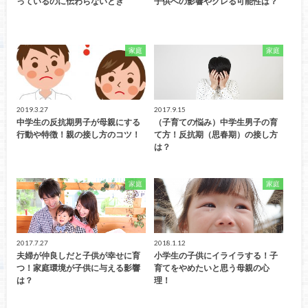
っているのに伝わらないとき
子供への影響やグレる可能性は？
家庭
家庭
2019.3.27
2017.9.15
中学生の反抗期男子が母親にする
（子育ての悩み）中学生男子の育
行動や特徴！親の接し方のコツ！
て方！反抗期（思春期）の接し方
は？
家庭
家庭
2017.7.27
2018.1.12
夫婦が仲良しだと子供が幸せに育
小学生の子供にイライラする！子
つ！家庭環境が子供に与える影響
育てをやめたいと思う母親の心
は？
理！