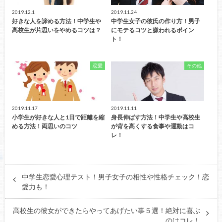
2019.12.1
2019.11.24
好きな人を諦める方法！中学生や
中学生女子の彼氏の作り方！男子
高校生が片思いをやめるコツは？
にモテるコツと嫌われるポイン
ト！
恋愛
その他
2019.11.17
2019.11.11
小学生が好きな人と1日で距離を縮
身長伸ばす方法！中学生や高校生
める方法！両思いのコツ
が背を高くする食事や運動はコ
レ！
中学生恋愛心理テスト！男子女子の相性や性格チェック！恋
愛力も！
高校生の彼女ができたらやってあげたい事５選！絶対に喜ぶ
のはコレ！