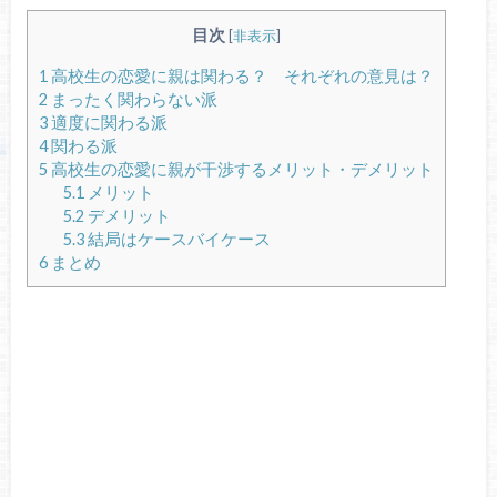
目次
[
非表示
]
1
高校生の恋愛に親は関わる？ それぞれの意見は？
2
まったく関わらない派
3
適度に関わる派
4
関わる派
5
高校生の恋愛に親が干渉するメリット・デメリット
5.1
メリット
5.2
デメリット
5.3
結局はケースバイケース
6
まとめ