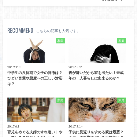
RECOMMEND
こちらの記事も人気です。
家庭
家庭
2019.11.3
2017.5.31
中学生の反抗期で女子の特徴は？
親が嫌いだから家を出たい！未成
ひどい言葉や態度への正しい対応
年の一人暮らしは出来るのか？
は？
家庭
家庭
2017.6.8
2017.9.14
育児をめぐる夫婦のすれ違い｜や
子供に見返りを求める親は最悪？