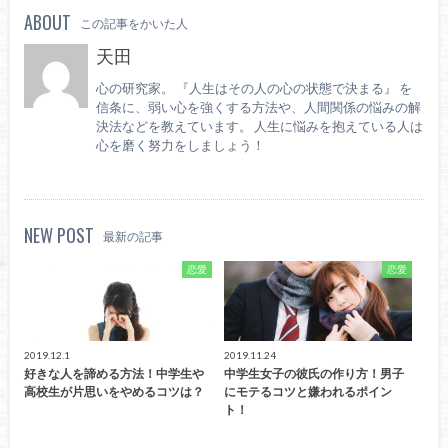
ABOUT
この記事をかいた人
天田
心の研究家。 『人生はその人の心の状態で決まる』 を
信条に、弱い心を強くする方法や、人間関係の悩みの解
決法などを教えています。 人生に悩みを抱えている人は
心を磨く努力をしましょう！
NEW POST
最新の記事
恋愛
恋愛
2019.12.1
2019.11.24
好きな人を諦める方法！中学生や
中学生女子の彼氏の作り方！男子
高校生が片思いをやめるコツは？
にモテるコツと嫌われるポイン
ト！