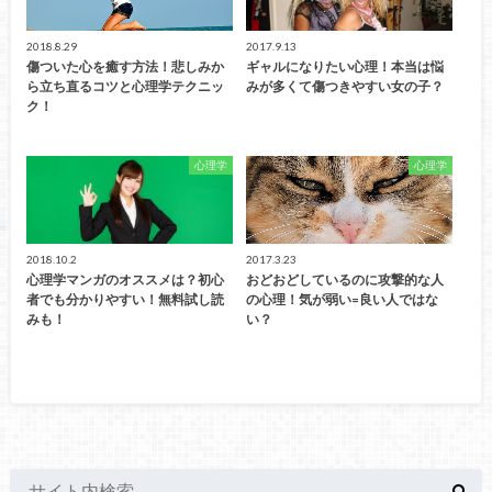
2018.8.29
2017.9.13
傷ついた心を癒す方法！悲しみか
ギャルになりたい心理！本当は悩
ら立ち直るコツと心理学テクニッ
みが多くて傷つきやすい女の子？
ク！
心理学
心理学
2018.10.2
2017.3.23
心理学マンガのオススメは？初心
おどおどしているのに攻撃的な人
者でも分かりやすい！無料試し読
の心理！気が弱い=良い人ではな
みも！
い？