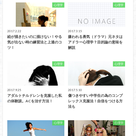
心理学
心理学
2017.2.22
2017.3.15
絵が描きたいのに描けない！やる
嫌われる勇気（ドラマ）元ネタは
気が出ない時の練習法と上達のコ
アドラー心理学？目的論の意味を
ツ！
解説
心理学
心理学
2017.9.25
2017.5.10
アダルトチルドレンを克服した私
傷つきやすい中学生の為のコンプ
の体験談。ACを治す方法！
レックス克服法！自信をつける方
法も
心理学
心理学