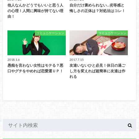
他人なんかどうでもいいと思う人
自分だけ褒められない…劣等感と
の心理！人間に興味が持てない理
悔しさの正体は？対処法はコレ！
由！
コミュニケーション
コミュニケーション
2018.1.6
2017.7.15
愚痴を言わない女性はモテる？悪
友達いないひと必見！休日の過ご
口やグチをやめれば恋愛運ＵＰ！
し方を変えれば超簡単に友達は作
れる