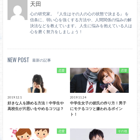
天田
心の研究家。 『人生はその人の心の状態で決まる』 を
信条に、弱い心を強くする方法や、人間関係の悩みの解
決法などを教えています。 人生に悩みを抱えている人は
心を磨く努力をしましょう！
NEW POST
最新の記事
恋愛
恋愛
2019.12.1
2019.11.24
好きな人を諦める方法！中学生や
中学生女子の彼氏の作り方！男子
高校生が片思いをやめるコツは？
にモテるコツと嫌われるポイン
ト！
恋愛
その他