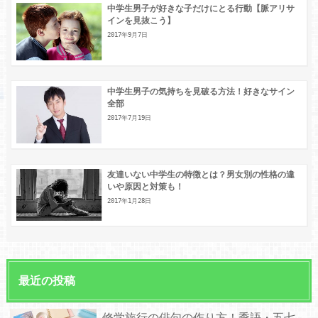
中学生男子が好きな子だけにとる行動【脈アリサ
インを見抜こう】
2017年9月7日
中学生男子の気持ちを見破る方法！好きなサイン
全部
2017年7月19日
友達いない中学生の特徴とは？男女別の性格の違
いや原因と対策も！
2017年1月28日
最近の投稿
修学旅行の俳句の作り方！季語・五七