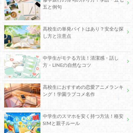
五と例句
高校生の単発バイトはあり？安全な探
し方と注意点
中学生がモテる方法！清潔感・話し
方・LINEの自然なコツ
高校生におすすめの恋愛アニメランキ
ング！学園ラブコメ名作
中学生のスマホを安く持つ方法！格安
SIMと親子ルール