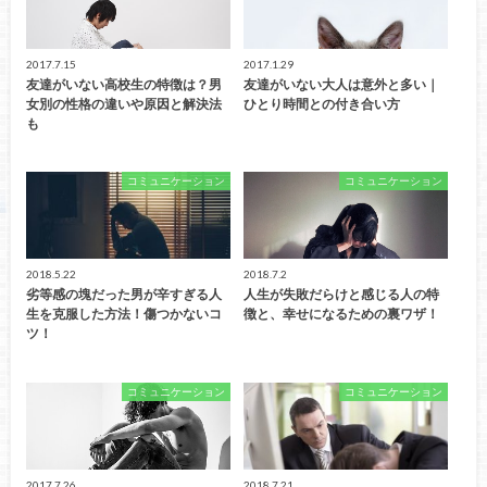
2017.7.15
2017.1.29
友達がいない高校生の特徴は？男
友達がいない大人は意外と多い｜
女別の性格の違いや原因と解決法
ひとり時間との付き合い方
も
コミュニケーション
コミュニケーション
2018.5.22
2018.7.2
劣等感の塊だった男が辛すぎる人
人生が失敗だらけと感じる人の特
生を克服した方法！傷つかないコ
徴と、幸せになるための裏ワザ！
ツ！
コミュニケーション
コミュニケーション
2017.7.26
2018.7.21