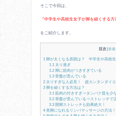
そこで今回は、
『中学生や高校生女子が脚を細くする方
をご紹介します。
目次
[
非表
1
脚が太くなる原因は？ 中学生や高校生
1.1
太り過ぎ
1.2
脚に筋肉がつきすぎている
1.3
骨盤が歪んでいる
2
太りすぎな人必見！ 超カンタンダイエ
3
脚を細くする方法は？
3.1
筋肉の付きすぎ⇒タンパク質を少
3.2
骨盤が歪んでいる⇒ストレッチで
3.3
開脚ストレッチも効果絶大！
4
美脚になれるリンパマッサージの方法！
5
学校でもできる脚を細くする方法！