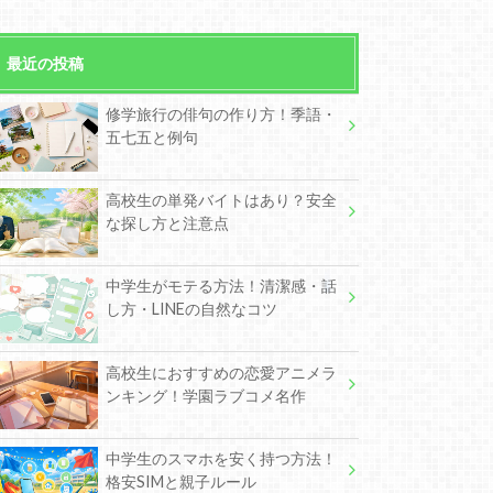
最近の投稿
修学旅行の俳句の作り方！季語・
五七五と例句
高校生の単発バイトはあり？安全
な探し方と注意点
中学生がモテる方法！清潔感・話
し方・LINEの自然なコツ
高校生におすすめの恋愛アニメラ
ンキング！学園ラブコメ名作
中学生のスマホを安く持つ方法！
格安SIMと親子ルール