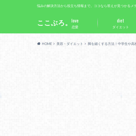
悩みの解決方法から役立ち情報まで。ココなら答えが見つかるメ
love
diet
ここぶろ。
恋愛
ダイエット
HOME
美容・ダイエット
脚を細くする方法！中学生や高