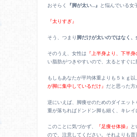
おそらく
『脚が太い…』
と悩んでいる女
『太りすぎ』
そう、つまり
脚だけが太いのではなく、
そのうえ、女性は
『上半身より、下半身
い脂肪がつきやすいので、太るとすぐに
もしもあなたが平均体重よりも５ｋｇ以
が脚に集中しているだけ』
だと思った方
逆にいえば、脚痩せのためのダイエット
重が落ちればドンドン脚も細く、キレイ
このことに気づかず、
『足痩せ体操』
と
ので、注意してください。それよりも普