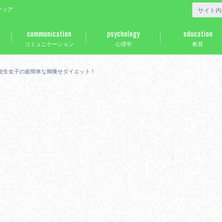
ディア
communication
psychology
education
コミュニケーション
心理学
教育
校生女子の超簡単な脚痩せダイエット！