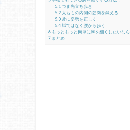
5.1
つま先立ち歩き
5.2
太ももの内側の筋肉を鍛える
5.3
常に姿勢を正しく
5.4
脚ではなく腰から歩く
6
もっともっと簡単に脚を細くしたいなら
7
まとめ