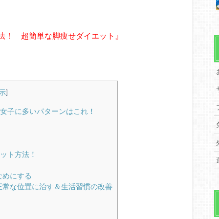
法！ 超簡単な脚痩せダイエット』
示
]
女子に多いパターンはこれ！
ット方法！
なめにする
正常な位置に治す＆生活習慣の改善