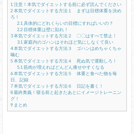
1
注意！本気でダイエットする前に必ず読んでください
2
本気でダイエットする方法１ まずは目標体重を決め
ろ！
2.1
具体的にどれくらいの目標にすればいいの？
2.2
目標体重は壁に貼れ！
3
本気でダイエットする方法２ 〇〇はすべて禁止！
3.1
家庭内のゴハンはそれほど気にしなくて良い
4
本気でダイエットする方法３ ゴハンはめちゃくちゃ
噛む
5
本気でダイエットする方法４ 死ぬ気で運動しろ！
5.1
筋肉が増えればどんどん痩せやすくなる
6
本気でダイエットする方法５ 体重と食べた物を毎
日、記録
7
本気でダイエットする方法６ 日記を書く！
8
最終奥義！寝る前と起きたあとにイメージトレーニン
グ！
9
まとめ