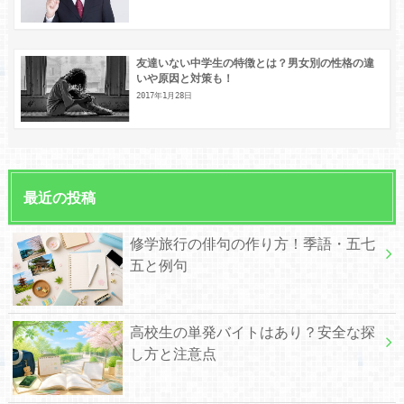
友達いない中学生の特徴とは？男女別の性格の違
いや原因と対策も！
2017年1月28日
最近の投稿
修学旅行の俳句の作り方！季語・五七
五と例句
高校生の単発バイトはあり？安全な探
し方と注意点