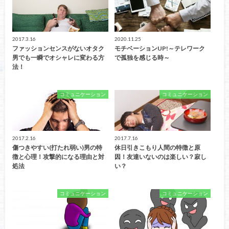
2017.3.16
2020.11.25
ファッションセンスがないオタク
モチベーションUP!～テレワーク
男でも一瞬でオシャレに変わる方
で孤独を感じる時～
法！
コミュニケーション
コミュニケーション
2017.2.16
2017.7.16
傷つきやすい(打たれ弱い)男の特
休日引きこもり人間の特徴と原
徴と心理！攻撃的になる理由と対
因！友達いないのは楽しい？寂し
処法
い？
コミュニケーション
コミュニケーション