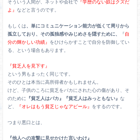
そういう人間が、ネットや会社で
『学歴のない奴はクズだ
よ』
などと言うのです。
もしくは
、単にコミュニケーション能力が低くて周りから
孤立しており、その孤独感やみじめさを隠すために、
『
自
分の輝かしい功績』
をひけらかすことで自分を防御してい
る、という場合もあります。
『貧乏人を見下す』
という男もまったく同じです。
そのひとは本当に高所得者かもしれません。
けど、子供のころに貧乏をバカにされた心の傷があり、そ
のために
『貧乏人はバカ』『貧乏人はみっともない』
な
ど、
『オレはもう貧乏じゃなアピール』
をするのです。
つまり悪口とは、
『他人への攻撃に見せかけた言いわけ』