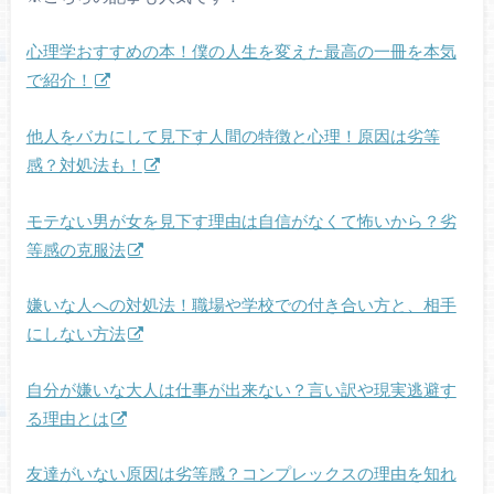
心理学おすすめの本！僕の人生を変えた最高の一冊を本気
で紹介！
他人をバカにして見下す人間の特徴と心理！原因は劣等
感？対処法も！
モテない男が女を見下す理由は自信がなくて怖いから？劣
等感の克服法
嫌いな人への対処法！職場や学校での付き合い方と、相手
にしない方法
自分が嫌いな大人は仕事が出来ない？言い訳や現実逃避す
る理由とは
友達がいない原因は劣等感？コンプレックスの理由を知れ