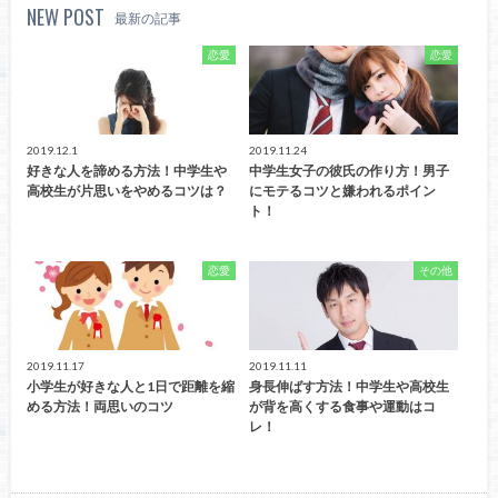
NEW POST
最新の記事
恋愛
恋愛
2019.12.1
2019.11.24
好きな人を諦める方法！中学生や
中学生女子の彼氏の作り方！男子
高校生が片思いをやめるコツは？
にモテるコツと嫌われるポイン
ト！
恋愛
その他
2019.11.17
2019.11.11
小学生が好きな人と1日で距離を縮
身長伸ばす方法！中学生や高校生
める方法！両思いのコツ
が背を高くする食事や運動はコ
レ！