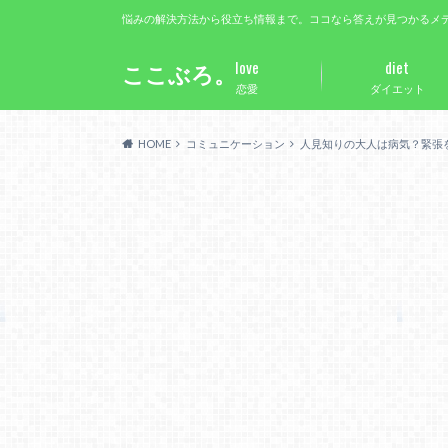
悩みの解決方法から役立ち情報まで。ココなら答えが見つかるメ
love
diet
ここぶろ。
恋愛
ダイエット
HOME
コミュニケーション
人見知りの大人は病気？緊張