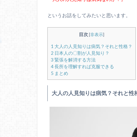
というお話をしてみたいと思います。
目次
[
非表示
]
1
大人の人見知りは病気？それと性格？
2
日本人の〇割が人見知り？
3
緊張を解消する方法
4
長所を理解すれば克服できる
5
まとめ
大人の人見知りは病気？それと性