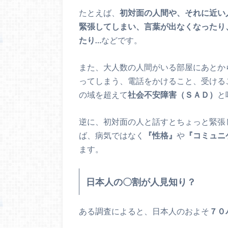
たとえば、
初対面の人間や、それに近い
緊張してしまい、言葉が出なくなったり
たり…
などです。
また、大人数の人間がいる部屋にあとか
ってしまう、電話をかけること、受ける
の域を超えて
社会不安障害（ＳＡＤ）
と
逆に、初対面の人と話すとちょっと緊張
ば、病気ではなく
『性格』
や
『コミュニ
ます。
日本人の〇割が人見知り？
ある調査によると、日本人のおよそ
７０