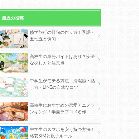
最近の投稿
修学旅行の俳句の作り方！季語・
五七五と例句
高校生の単発バイトはあり？安全
な探し方と注意点
中学生がモテる方法！清潔感・話
し方・LINEの自然なコツ
高校生におすすめの恋愛アニメラ
ンキング！学園ラブコメ名作
中学生のスマホを安く持つ方法！
格安SIMと親子ルール