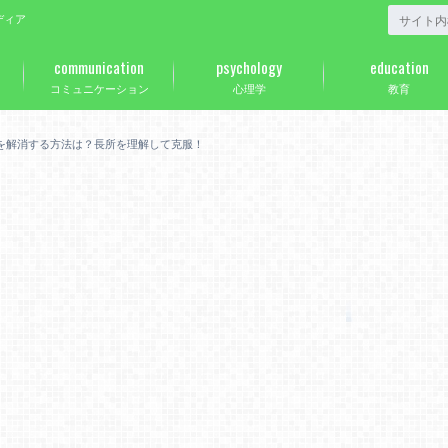
ディア
communication
psychology
education
コミュニケーション
心理学
教育
を解消する方法は？長所を理解して克服！