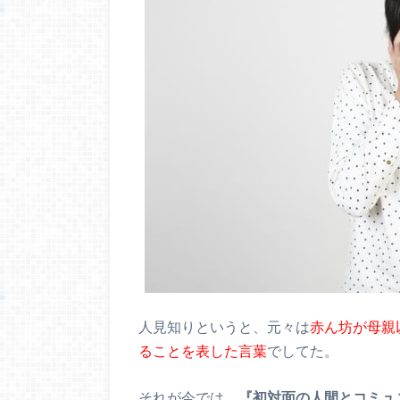
人見知りというと、元々は
赤ん坊が母親
ることを表した言葉
でしてた。
それが今では、
『初対面の人間とコミュ