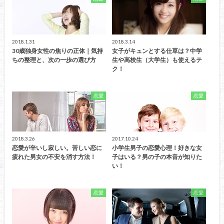
2018.1.31
2018.3.14
30歳独身女性の焦りの正体｜気持
女子がキュンとする仕草は？中学
ちの整理と、次の一歩の選び方
生や高校生（大学生）も使えるテ
ク！
恋愛
恋愛
2018.3.26
2017.10.24
恋愛が辛いし寂しい。苦しい恋に
小学生男子の恋愛心理！好きな女
疲れた男女の不安を消す方法！
子はいる？男の子の本音が知りた
い！
恋愛
恋愛