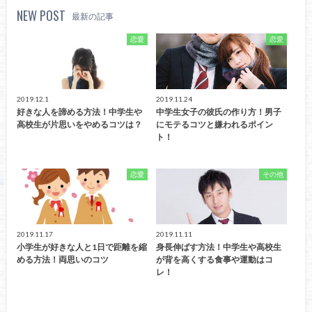
NEW POST
最新の記事
恋愛
恋愛
2019.12.1
2019.11.24
好きな人を諦める方法！中学生や
中学生女子の彼氏の作り方！男子
高校生が片思いをやめるコツは？
にモテるコツと嫌われるポイン
ト！
恋愛
その他
2019.11.17
2019.11.11
小学生が好きな人と1日で距離を縮
身長伸ばす方法！中学生や高校生
める方法！両思いのコツ
が背を高くする食事や運動はコ
レ！