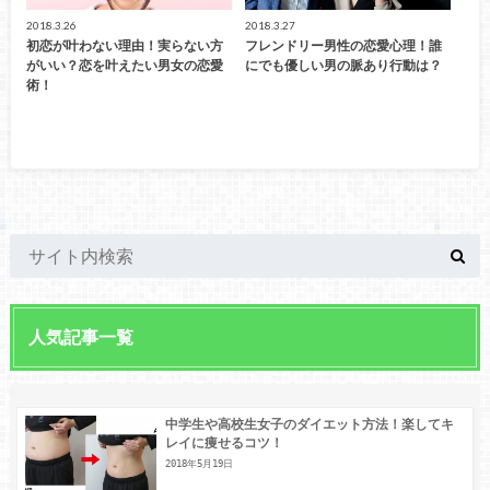
2018.3.26
2018.3.27
初恋が叶わない理由！実らない方
フレンドリー男性の恋愛心理！誰
がいい？恋を叶えたい男女の恋愛
にでも優しい男の脈あり行動は？
術！
人気記事一覧
中学生や高校生女子のダイエット方法！楽してキ
レイに痩せるコツ！
2018年5月19日