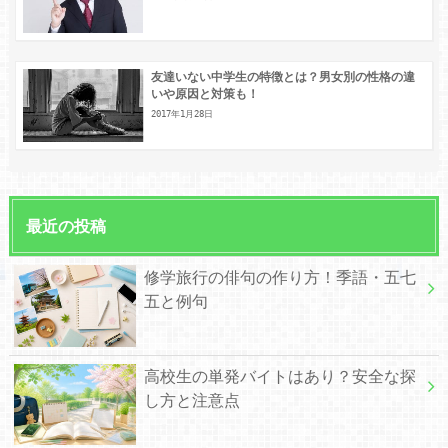
友達いない中学生の特徴とは？男女別の性格の違
いや原因と対策も！
2017年1月28日
最近の投稿
修学旅行の俳句の作り方！季語・五七
五と例句
高校生の単発バイトはあり？安全な探
し方と注意点