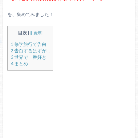
を、集めてみました！
目次
[
非表示
]
1
修学旅行で告白
2
告白するはずが…
3
世界で一番好き
4
まとめ