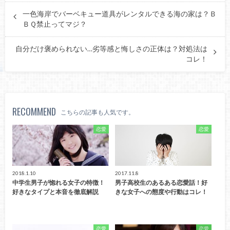
一色海岸でバーベキュー道具がレンタルできる海の家は？Ｂ
ＢＱ禁止ってマジ？
自分だけ褒められない…劣等感と悔しさの正体は？対処法は
コレ！
RECOMMEND
こちらの記事も人気です。
恋愛
恋愛
2018.1.10
2017.11.8
中学生男子が惚れる女子の特徴！
男子高校生のあるある恋愛話！好
好きなタイプと本音を徹底解説
きな女子への態度や行動はコレ！
恋愛
恋愛