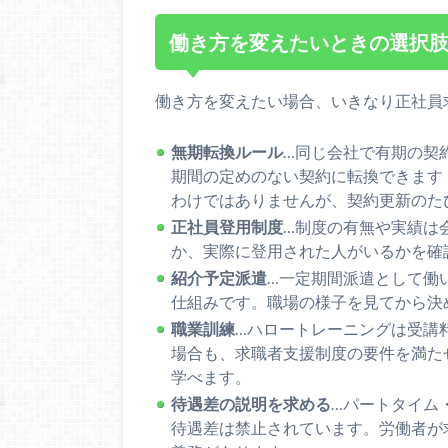
働き方を変えたいときの選択
働き方を変えたい場合、いきなり正社員
無期転換ルール
…同じ会社で有期の契
期間の定めのない契約に転換できます
わけではありませんが、契約更新のた
正社員登用制度
…制度の有無や実績は
か、実際に登用された人がいるかを確
紹介予定派遣
…一定期間派遣として働
仕組みです。職場の様子を見てから決
職業訓練
…ハロートレーニングは受講
場合も、求職者支援制度の要件を満た
学べます。
待遇差の説明を求める
…パートタイム
待遇差は禁止されています。労働者が