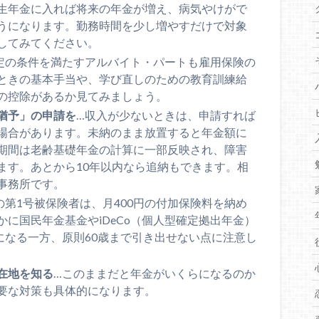
生年金に入れば将来の年金が増え、病気やけがで
うになります。勤務時間を少し増やすだけで対象
してみてください。
定の条件を満たすアルバイト・パートも雇用保険の
ときの基本手当や、学び直しのための教育訓練給
の控除があるか見てみましょう。
猶予」の申請を
…収入が少ないときは、申請すれば
場合があります。未納のまま放置すると年金額に
期間は老齢基礎年金の計算に一部反映され、障害
ます。あとから10年以内なら追納もできます。相
事務所です。
の第1号被保険者は、月400円の付加保険料を納め
に国民年金基金やiDeCo（個人型確定拠出年金）
除になる一方、原則60歳まで引き出せない点に注意し
在地を知る
…このままだと年金がいくらになるのか
要な対策も具体的になります。