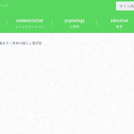
ディア
communication
psychology
education
コミュニケーション
心理学
教育
う働き方｜将来の備えと選択肢