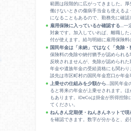
範囲は段階的に広がってきました。厚
働けないときの傷病手当金も使えるよ
になることもあるので、勤務先に確認
雇用保険に入っているか確認する
…一
対象です。加入していれば、離職した
付が使えます。給与明細に雇用保険料
国民年金は「未納」ではなく「免除・
保険料の免除や納付猶予が認められる
反映されませんが、免除が認められた
年金や遺族年金の受給資格にも関わり
談先は市区町村の国民年金窓口か年金
上乗せの仕組みを少額から
…国民年金
ると将来の年金が上乗せされます。ほか
もあります。iDeCoは掛金が所得控
てください。
ねんきん定期便・ねんきんネットで現
を確認できます。数字が分かると、必