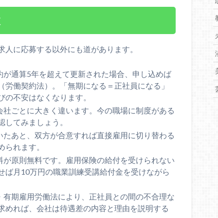
肢
求人に応募する以外にも道があります。
約が通算5年を超えて更新された場合、申し込めば
（労働契約法）。「無期になる＝正社員になる」
びの不安はなくなります。
会社ごとに大きく違います。今の職場に制度がある
認してみましょう。
いたあと、双方が合意すれば直接雇用に切り替わる
められます。
料が原則無料です。雇用保険の給付を受けられない
せば月10万円の職業訓練受講給付金を受けながら
・有期雇用労働法により、正社員との間の不合理な
求めれば、会社は待遇差の内容と理由を説明する