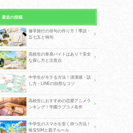
最近の投稿
修学旅行の俳句の作り方！季語・
五七五と例句
高校生の単発バイトはあり？安全
な探し方と注意点
中学生がモテる方法！清潔感・話
し方・LINEの自然なコツ
高校生におすすめの恋愛アニメラ
ンキング！学園ラブコメ名作
中学生のスマホを安く持つ方法！
格安SIMと親子ルール